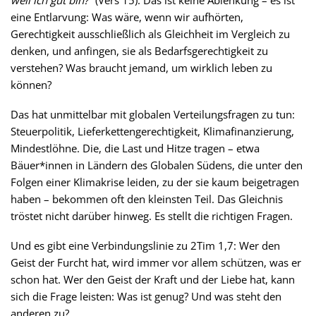
weil ich gut bin?"
(Vers 15). Das ist keine Ablenkung – es ist
eine Entlarvung: Was wäre, wenn wir aufhörten,
Gerechtigkeit ausschließlich als Gleichheit im Vergleich zu
denken, und anfingen, sie als Bedarfsgerechtigkeit zu
verstehen? Was braucht jemand, um wirklich leben zu
können?
Das hat unmittelbar mit globalen Verteilungsfragen zu tun:
Steuerpolitik, Lieferkettengerechtigkeit, Klimafinanzierung,
Mindestlöhne. Die, die Last und Hitze tragen – etwa
Bäuer*innen in Ländern des Globalen Südens, die unter den
Folgen einer Klimakrise leiden, zu der sie kaum beigetragen
haben – bekommen oft den kleinsten Teil. Das Gleichnis
tröstet nicht darüber hinweg. Es stellt die richtigen Fragen.
Und es gibt eine Verbindungslinie zu 2Tim 1,7: Wer den
Geist der Furcht hat, wird immer vor allem schützen, was er
schon hat. Wer den Geist der Kraft und der Liebe hat, kann
sich die Frage leisten: Was ist genug? Und was steht den
anderen zu?