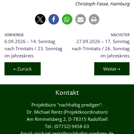
Christoph Fasse, Hamburg
VORHERIGE
NÄCHSTER
6.09.2026 – 14. Sonntag
27.09.2026 – 17. Sonntag
nach Trinitatis / 23. Sonntag
nach Trinitatis / 26. Sonntag
im Jahreskreis
im Jahreskreis
⇠Zurück
Weiter⇢
Kontakt
Projektbüro "nachhaltig predigen":
Dr. Michael Rentz (Projektkoordination)
Am Rimmelsberg 2, D-78315 Radolfzell
Tel.: (07732) 9458-63
Email:
michael.rentz@nachhaltig-predigen.de