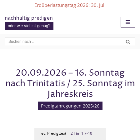
Erdüberlastungstag 2026
: 30. Juli
Zum
nachhaltig predigen
Inhalt
oder wie viel ist genug?
springen
20.09.2026 – 16. Sonntag
nach Trinitatis / 25. Sonntag im
Jahreskreis
Predigtanregungen 2025/26
ev. Predigttext
2 Tim 1,7-10