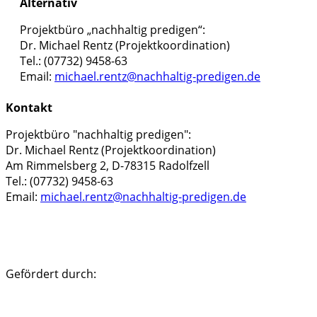
Alternativ
lasse
dieses
Projektbüro „nachhaltig predigen“:
Feld
Dr. Michael Rentz (Projektkoordination)
leer.
Tel.: (07732) 9458-63
Email:
michael.rentz@nachhaltig-predigen.de
Kontakt
Projektbüro "nachhaltig predigen":
Dr. Michael Rentz (Projektkoordination)
Am Rimmelsberg 2, D-78315 Radolfzell
Tel.: (07732) 9458-63
Email:
michael.rentz@nachhaltig-predigen.de
Gefördert durch: