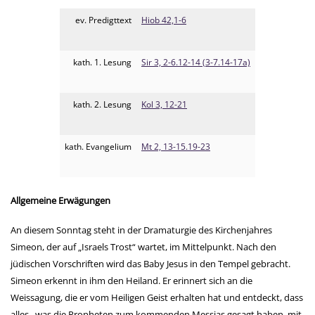
ev. Predigttext
Hiob 42,1-6
kath. 1. Lesung
Sir 3, 2-6.12-14 (3-7.14-17a)
kath. 2. Lesung
Kol 3, 12-21
kath. Evangelium
Mt 2, 13-15.19-23
Allgemeine Erwägungen
An diesem Sonntag steht in der Dramaturgie des Kirchenjahres
Simeon, der auf „Israels Trost“ wartet, im Mittelpunkt. Nach den
jüdischen Vorschriften wird das Baby Jesus in den Tempel gebracht.
Simeon erkennt in ihm den Heiland. Er erinnert sich an die
Weissagung, die er vom Heiligen Geist erhalten hat und entdeckt, dass
alles , was die Propheten zum kommenden Messias gesagt haben, mit