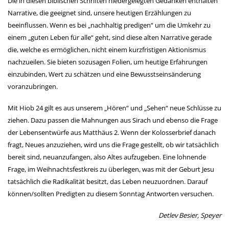
Die in diesen biblischen Schriften niedergelegten Gedanken enthalten
Narrative, die geeignet sind, unsere heutigen Erzählungen zu
beeinflussen. Wenn es bei „nachhaltig predigen“ um die Umkehr zu
einem „guten Leben für alle“ geht, sind diese alten Narrative gerade
die, welche es ermöglichen, nicht einem kurzfristigen Aktionismus
nachzueilen. Sie bieten sozusagen Folien, um heutige Erfahrungen
einzubinden, Wert zu schätzen und eine Bewusstseinsänderung
voranzubringen.
Mit Hiob 24 gilt es aus unserem „Hören“ und „Sehen“ neue Schlüsse zu
ziehen. Dazu passen die Mahnungen aus Sirach und ebenso die Frage
der Lebensentwürfe aus Matthäus 2. Wenn der Kolosserbrief danach
fragt, Neues anzuziehen, wird uns die Frage gestellt, ob wir tatsächlich
bereit sind, neuanzufangen, also Altes aufzugeben. Eine lohnende
Frage, im Weihnachtsfestkreis zu überlegen, was mit der Geburt Jesu
tatsächlich die Radikalität besitzt, das Leben neuzuordnen. Darauf
können/sollten Predigten zu diesem Sonntag Antworten versuchen.
Detlev Besier, Speyer