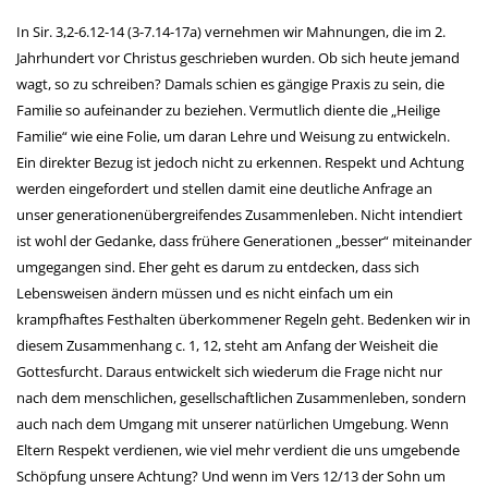
In Sir. 3,2-6.12-14 (3-7.14-17a) vernehmen wir Mahnungen, die im 2.
Jahrhundert vor Christus geschrieben wurden. Ob sich heute jemand
wagt, so zu schreiben? Damals schien es gängige Praxis zu sein, die
Familie so aufeinander zu beziehen. Vermutlich diente die „Heilige
Familie“ wie eine Folie, um daran Lehre und Weisung zu entwickeln.
Ein direkter Bezug ist jedoch nicht zu erkennen. Respekt und Achtung
werden eingefordert und stellen damit eine deutliche Anfrage an
unser generationenübergreifendes Zusammenleben. Nicht intendiert
ist wohl der Gedanke, dass frühere Generationen „besser“ miteinander
umgegangen sind. Eher geht es darum zu entdecken, dass sich
Lebensweisen ändern müssen und es nicht einfach um ein
krampfhaftes Festhalten überkommener Regeln geht. Bedenken wir in
diesem Zusammenhang c. 1, 12, steht am Anfang der Weisheit die
Gottesfurcht. Daraus entwickelt sich wiederum die Frage nicht nur
nach dem menschlichen, gesellschaftlichen Zusammenleben, sondern
auch nach dem Umgang mit unserer natürlichen Umgebung. Wenn
Eltern Respekt verdienen, wie viel mehr verdient die uns umgebende
Schöpfung unsere Achtung? Und wenn im Vers 12/13 der Sohn um