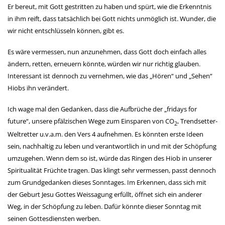
Er bereut, mit Gott gestritten zu haben und spürt, wie die Erkenntnis
in ihm reift, dass tatsächlich bei Gott nichts unmöglich ist. Wunder, die
wir nicht entschlüsseln können, gibt es.
Es wäre vermessen, nun anzunehmen, dass Gott doch einfach alles
ändern, retten, erneuern könnte, würden wir nur richtig glauben.
Interessant ist dennoch zu vernehmen, wie das „Hören“ und „Sehen“
Hiobs ihn verändert.
Ich wage mal den Gedanken, dass die Aufbrüche der „fridays for
future“, unsere pfälzischen Wege zum Einsparen von CO
, Trendsetter-
2
Weltretter u.v.a.m. den Vers 4 aufnehmen. Es könnten erste Ideen
sein, nachhaltig zu leben und verantwortlich in und mit der Schöpfung
umzugehen. Wenn dem so ist, würde das Ringen des Hiob in unserer
Spiritualität Früchte tragen. Das klingt sehr vermessen, passt dennoch
zum Grundgedanken dieses Sonntages. Im Erkennen, dass sich mit
der Geburt Jesu Gottes Weissagung erfüllt, öffnet sich ein anderer
Weg, in der Schöpfung zu leben. Dafür könnte dieser Sonntag mit
seinen Gottesdiensten werben.