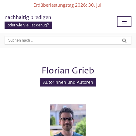
Erdüberlastungstag 2026
: 30. Juli
Zum
nachhaltig predigen
Inhalt
oder wie viel ist genug?
springen
Florian Grieb
Autorinnen und Autoren