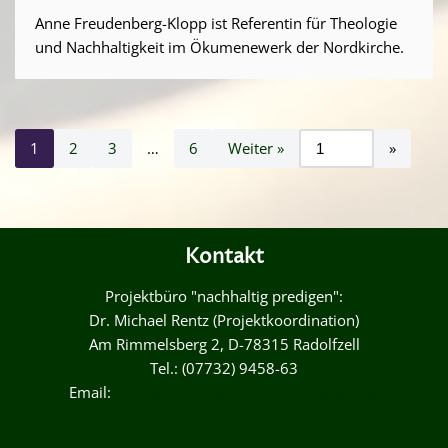
Anne Freudenberg-Klopp ist Referentin für Theologie
und Nachhaltigkeit im Ökumenewerk der Nordkirche.
1
2
3
…
6
Weiter »
Kontakt
Projektbüro "nachhaltig predigen":
Dr. Michael Rentz (Projektkoordination)
Am Rimmelsberg 2, D-78315 Radolfzell
Tel.: (07732) 9458-63
Email:
michael.rentz@nachhaltig-predigen.de