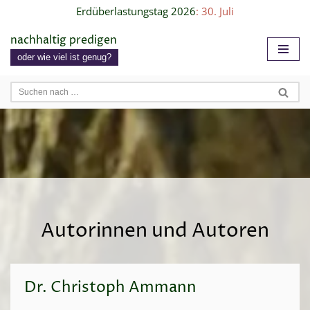
Erdüberlastungstag 2026
: 30. Juli
Zum
nachhaltig predigen
Inhalt
oder wie viel ist genug?
springen
Autorinnen und Autoren
Dr. Christoph Ammann