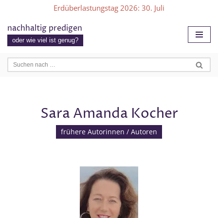
Erdüberlastungstag 2026
: 30. Juli
Zum
nachhaltig predigen
Inhalt
oder wie viel ist genug?
springen
Sara Amanda Kocher
frühere Autorinnen / Autoren