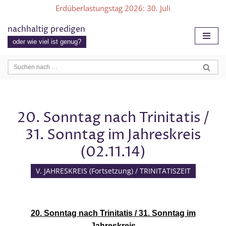
Erdüberlastungstag 2026
: 30. Juli
Zum
nachhaltig predigen
Inhalt
oder wie viel ist genug?
springen
20. Sonntag nach Trinitatis /
31. Sonntag im Jahreskreis
(02.11.14)
V. JAHRESKREIS (Fortsetzung) / TRINITATISZEIT
20. Sonntag nach Trinitatis /
31. Sonntag im
Jahreskreis