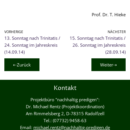
Prof. Dr. T. Hieke
VORHERIGE
NÄCHSTER
13. Sonntag nach Trinitatis /
15. Sonntag nach Trinitatis /
24. Sonntag im Jahreskreis
26. Sonntag im Jahreskreis
(14.09.14)
(28.09.14)
⇠Zurück
Weiter⇢
Kontakt
Projektbüro "nachhaltig predigen":
Dr. Michael Rentz (Projektkoordination)
Am Rimmelsberg 2, D-78315 Radolfzell
Tel.: (07732) 9458-63
Email:
michael.rentz@nachhaltig-predigen.de