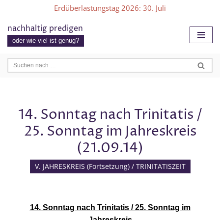
Erdüberlastungstag 2026
: 30. Juli
Zum
nachhaltig predigen
Inhalt
oder wie viel ist genug?
springen
14. Sonntag nach Trinitatis /
25. Sonntag im Jahreskreis
(21.09.14)
V. JAHRESKREIS (Fortsetzung) / TRINITATISZEIT
14. Sonntag nach Trinitatis /
25. Sonntag im
Jahreskreis