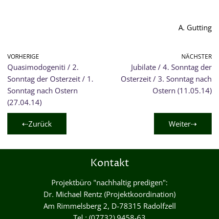
A. Gutting
VORHERIGE
NÄCHSTER
Quasimodogeniti / 2.
Jubilate / 4. Sonntag der
Sonntag der Osterzeit / 1.
Osterzeit / 3. Sonntag nach
Sonntag nach Ostern
Ostern (11.05.14)
(27.04.14)
⇠Zurück
Weiter⇢
Kontakt
Projektbüro "nachhaltig predigen":
Dr. Michael Rentz (Projektkoordination)
Am Rimmelsberg 2, D-78315 Radolfzell
Tel.: (07732) 9458-63