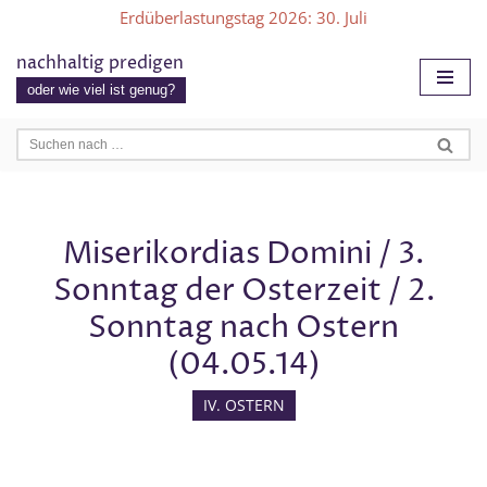
Erdüberlastungstag 2026
: 30. Juli
Zum
nachhaltig predigen
Inhalt
oder wie viel ist genug?
springen
Miserikordias Domini / 3.
Sonntag der Osterzeit / 2.
Sonntag nach Ostern
(04.05.14)
IV. OSTERN