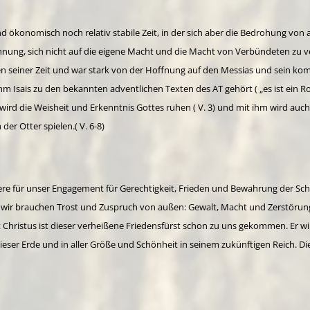
h und ökonomisch noch relativ stabile Zeit, in der sich aber die Bedrohung vo
hnung, sich nicht auf die eigene Macht und die Macht von Verbündeten zu ver
den seiner Zeit und war stark von der Hoffnung auf den Messias und sein k
m Isais zu den bekannten adventlichen Texten des AT gehört ( „es ist ein R
hm wird die Weisheit und Erkenntnis Gottes ruhen ( V. 3) und mit ihm wird a
er Otter spielen.( V. 6-8)
ere für unser Engagement für Gerechtigkeit, Frieden und Bewahrung der Sc
n wir brauchen Trost und Zuspruch von außen: Gewalt, Macht und Zerstörung
t Christus ist dieser verheißene Friedensfürst schon zu uns gekommen. Er wi
eser Erde und in aller Größe und Schönheit in seinem zukünftigen Reich. Di