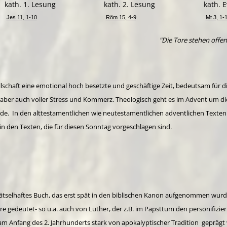
kath. 1. Lesung
kath. 2. Lesung
kath. 
Jes 11, 1-10
Röm 15, 4-9
Mt 3, 1-
"Die Tore stehen offen 
ellschaft eine emotional hoch besetzte und geschäftige Zeit, bedeutsam für d
aber auch voller Stress und Kommerz. Theologisch geht es im Advent um di
e. In den alttestamentlichen wie neutestamentlichen adventlichen Texten
n den Texten, die für diesen Sonntag vorgeschlagen sind.
 rätselhaftes Buch, das erst spät in den biblischen Kanon aufgenommen wurd
e gedeutet- so u.a. auch von Luther, der z.B. im Papsttum den personifizier
r am Anfang des 2. Jahrhunderts stark von apokalyptischer Tradition geprägt