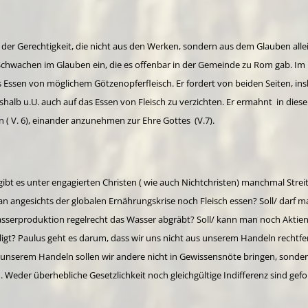
der Gerechtigkeit, die nicht aus den Werken, sondern aus dem Glauben allei
hwachen im Glauben ein, die es offenbar in der Gemeinde zu Rom gab. Im 
Essen von möglichem Götzenopferfleisch. Er fordert von beiden Seiten, in
lb u.U. auch auf das Essen von Fleisch zu verzichten. Er ermahnt in diese
in ( V. 6), einander anzunehmen zur Ehre Gottes (V.7).
gibt es unter engagierten Christen ( wie auch Nichtchristen) manchmal Stre
 man angesichts der globalen Ernährungskrise noch Fleisch essen? Soll/ darf
asserproduktion regelrecht das Wasser abgräbt? Soll/ kann man noch Aktie
ligt? Paulus geht es darum, dass wir uns nicht aus unserem Handeln rechtfe
t unserem Handeln sollen wir andere nicht in Gewissensnöte bringen, sonde
Weder überhebliche Gesetzlichkeit noch gleichgültige Indifferenz sind ge