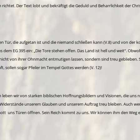
chtet. Der Text lobt und bekräftigt die Geduld und Beharrlichkeit der Christ
enen Tür, die aufgetan ist und die niemand schließen kann (V.8) und von de
us dem EG 395 ein: „Die Tore stehen offen. Das Land ist hell und weit“. Obwoh
nicht von ihrer Ohnmacht entmutigen lassen, sondern sind treu geblieben. S
ft, sollen sogar Pfeiler im Tempel Gottes werden (V. 12)!
n leben wir von starken biblischen Hoffnungsbildern und Visionen, die uns ni
le Widerstände unserem Glauben und unserem Auftrag treu bleiben. Auch wen
 Gott uns Türen öffnen. Sein Reich kommt zu uns. Wir können ihm den Weg 