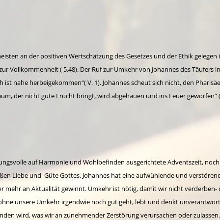
eisten an der positiven Wertschätzung des Gesetzes und der Ethik gelegen i
 zur Vollkommenheit ( 5,48). Der Ruf zur Umkehr von Johannes des Täufers in 
ist nahe herbeigekommen“( V. 1). Johannes scheut sich nicht, den Pharisäe
Baum, der nicht gute Frucht bringt, wird abgehauen und ins Feuer geworfen“ (
mmungsvolle auf Harmonie und Wohlbefinden ausgerichtete Adventszeit, noch
en Liebe und Güte Gottes. Johannes hat eine aufwühlende und verstörende
mehr an Aktualität gewinnt. Umkehr ist nötig, damit wir nicht verderben- d
 ohne unsere Umkehr irgendwie noch gut geht, lebt und denkt unverantwortl
wenden wird, was wir an zunehmender Zerstörung verursachen oder zulassen