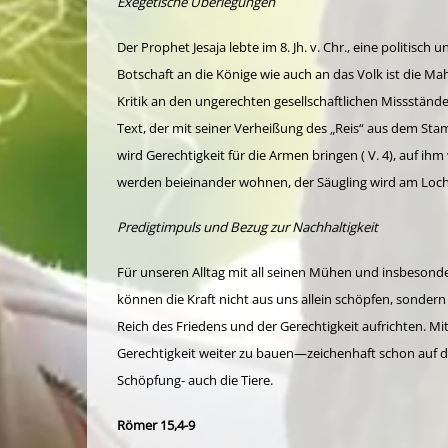
Exegetische Überlegungen
Der Prophet Jesaja lebte im 8. Jh. v. Chr., eine politisc
Botschaft an die Könige wie auch an das Volk ist die Ma
Kritik an den ungerechten gesellschaftlichen Missstän
Text, der mit seiner Verheißung des „Reis“ aus dem Stam
wird Gerechtigkeit für die Armen bringen ( V. 4), auf i
werden beieinander wohnen, der Säugling wird am Loch d
Predigtimpuls und Bezug zur Nachhaltigkeit
Für unseren Alltag mit all seinen Mühen und insbesond
können die Kraft nicht aus uns allein schöpfen, sonder
Reich des Friedens und der Gerechtigkeit aufrichten. Mi
Gerechtigkeit weiter zu bauen—zeichenhaft schon auf di
Schöpfung- auch die Tiere.
Römer 15,4-9