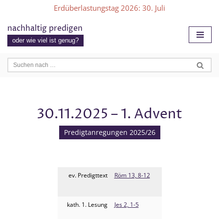
Erdüberlastungstag 2026
: 30. Juli
Zum
nachhaltig predigen
Inhalt
oder wie viel ist genug?
springen
30.11.2025 – 1. Advent
Predigtanregungen 2025/26
ev. Predigttext
Röm 13, 8-12
kath. 1. Lesung
Jes 2, 1-5