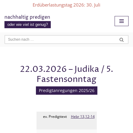
Erdüberlastungstag 2026
: 30. Juli
Zum
nachhaltig predigen
Inhalt
oder wie viel ist genug?
springen
22.03.2026 – Judika / 5.
Fastensonntag
Predigtanregungen 2025/26
ev. Predigttext
Hebr 13,12-14