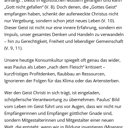
anhängt“, bleibt in egoistischen Mustern gefangen und kann
„Gott nicht gefallen“ (V. 8). Doch denen, die „Gottes Geist“
empfangen haben, schenkt der auferweckte Christus nicht
nur Vergebung, sondern schon jetzt neues Leben (V. 10).
Dieser Geist ist nicht nur eine innere Erfahrung, sondern ein
Impuls, unser gesamtes Denken und Handeln zu verwandeln
– hin zu Gerechtigkeit, Freiheit und lebendiger Gemeinschaft
(V. 9, 11).
Unsere heutige Konsumkultur spiegelt oft genau das wider,
was Paulus als Leben „nach dem Fleisch“ kritisiert –
kurzfristiges Profitdenken, Raubbau an Ressourcen,
Ignorieren der Folgen für das Klima oder das Artensterben.
Wer den Geist Christi in sich trägt, ist eingeladen,
schöpferische Verantwortung zu übernehmen. Paulus’ Bild
vom Leben im Geist führt uns vor Augen, dass wir nicht nur
Empfängerinnen und Empfänger göttlicher Gnade sind,
sondern Mitgestalterinnen und Mitgestalter einer neuen
Welt, die entsteht, wenn wir in Bildung investieren (Misereor