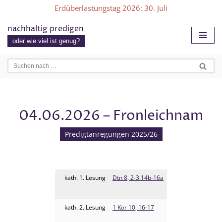
Erdüberlastungstag 2026
: 30. Juli
Zum
nachhaltig predigen
Inhalt
oder wie viel ist genug?
springen
04.06.2026 – Fronleichnam
Predigtanregungen 2025/26
kath. 1. Lesung
Dtn 8, 2-3.14b-16a
kath. 2. Lesung
1 Kor 10, 16-17