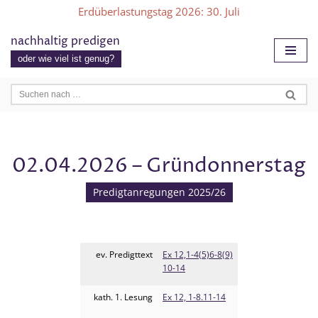
Erdüberlastungstag 2026
: 30. Juli
Zum
nachhaltig predigen
Inhalt
oder wie viel ist genug?
springen
02.04.2026 – Gründonnerstag
Predigtanregungen 2025/26
ev. Predigttext
Ex 12,1-4(5)6-8(9)
10-14
kath. 1. Lesung
Ex 12, 1-8.11-14