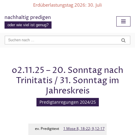
Erdüberlastungstag 2026
: 30. Juli
Zum
nachhaltig predigen
Inhalt
oder wie viel ist genug?
springen
o2.11.25 – 20. Sonntag nach
Trinitatis / 31. Sonntag im
Jahreskreis
Predigtanregungen 2024/25
ev. Predigttext
1 Mose 8, 18-22; 9,12-17