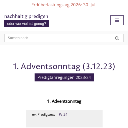
Erdüberlastungstag 2026
: 30. Juli
Zum
nachhaltig predigen
Inhalt
oder wie viel ist genug?
springen
1. Adventsonntag (3.12.23)
Predigtanregungen 2023/24
1. Adventsonntag
ev. Predigttext
Ps 24