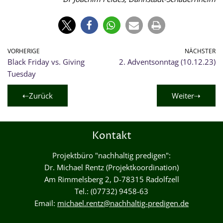
VORHERIGE
NÄCHSTER
Black Friday vs. Giving
2. Adventsonntag (10.12.23)
Tuesday
⇠Zurück
Weiter⇢
Kontakt
Projektbüro "nachhaltig predigen":
Dr. Michael Rentz (Projektkoordination)
Am Rimmelsberg 2, D-78315 Radolfzell
Tel.: (07732) 9458-63
Email:
michael.rentz@nachhaltig-predigen.de