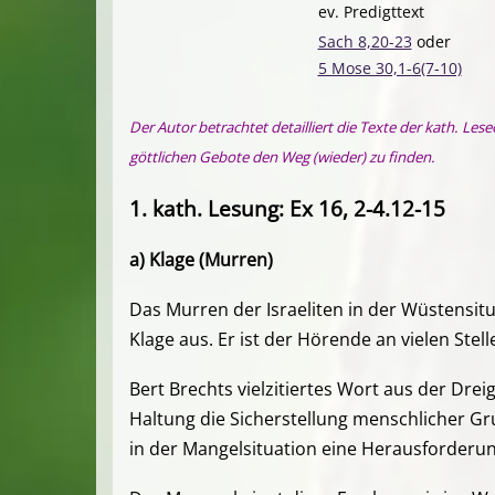
ev. Predigttext
Sach 8,20-23
oder
5 Mose 30,1-6(7-10)
Der Autor betrachtet detailliert die Texte der kath. Le
göttlichen Gebote den Weg (wieder) zu finden.
1. kath. Lesung:
Ex 16, 2-4.12-15
a) Klage (Murren)
Das Murren der Israeliten in der Wüstensitua
Klage aus. Er ist der Hörende an vielen Stell
Bert Brechts vielzitiertes Wort aus der Dr
Haltung die Sicherstellung menschlicher Gr
in der Mangelsituation eine Herausforderung 