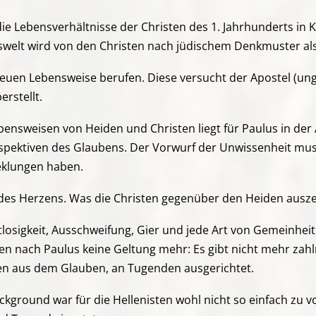
ie Lebensverhältnisse der Christen des 1. Jahrhunderts in 
nswelt wird von den Christen nach jüdischem Denkmuster als
 neuen Lebensweise berufen. Diese versucht der Apostel (un
rstellt.
sweisen von Heiden und Christen liegt für Paulus in der A
rspektiven des Glaubens. Der Vorwurf der Unwissenheit mu
geklungen haben.
des Herzens. Was die Christen gegenüber den Heiden auszeich
tlosigkeit, Ausschweifung, Gier und jede Art von Gemeinheit
en nach Paulus keine Geltung mehr: Es gibt nicht mehr zahl
en aus dem Glauben, an Tugenden ausgerichtet.
kground war für die Hellenisten wohl nicht so einfach zu v