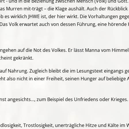
t - und in die Beziehung zwischen Mensch (Volk) und Gott. 
s Murren mit-trägt – die Klage aushält. Auch der Rückblick a
ob es wirklich JHWE ist, der hier wirkt. Die Vorhaltungen g
Das Volk erwartet auch von dessen Führung, eine hörende 
ingehen auf die Not des Volkes. Er lässt Manna vom Himmel r
cheint gekränkt.
auf Nahrung. Zugleich bleibt die im Lesungstext eingangs 
t also nicht in einer Freiheit, seinen Hunger auf beliebige 
nst angesichts…, zum Beispiel des Unfriedens oder Krieges.
ndlosigkeit, Trostlosigkeit, unerträgliche Hitze und Kälte im