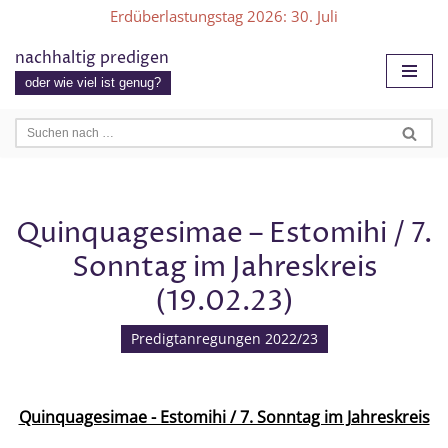
Erdüberlastungstag 2026
: 30. Juli
Zum
nachhaltig predigen
Inhalt
oder wie viel ist genug?
springen
Quinquagesimae – Estomihi / 7.
Sonntag im Jahreskreis
(19.02.23)
Predigtanregungen 2022/23
Quinquagesimae - Estomihi / 7. Sonntag im Jahreskreis