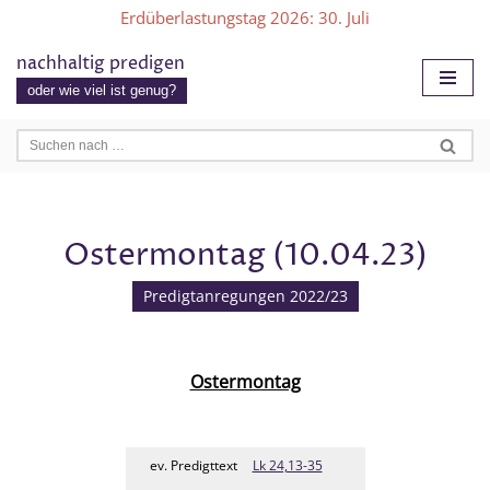
Erdüberlastungstag 2026
: 30. Juli
Zum
nachhaltig predigen
Inhalt
oder wie viel ist genug?
springen
Ostermontag (10.04.23)
Predigtanregungen 2022/23
Ostermontag
ev. Predigttext
Lk 24,13-35