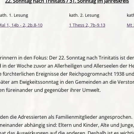
22. Sonntag nach Trinitatis / 31. Sonntag im Jahreskreis
ath. 1. Lesung
kath. 2. Lesung
kat
al 1, 14b - 2, 2b.8-10
1 Thess 2, 7b-9.13
Mt 
nnern in den Fokus: Der 22. Sonntag nach Trinitatis ist der 
ird in der Woche zuvor an Allerheiligen und Allerseelen der
e fürchterlichen Ereignisse der Reichpogromnacht 1938 und 
päter am Ewigkeitssonntag in den Gemeinden an die Versto
en füreinander und gegenüber ihrer Umwelt.
den die Adressierten als Familienmitglieder angesprochen. 
oneinander abhängig sind: Eltern und Kinder, Alte und Jung
at das Auswirkungen auf die anderen. Deshalb ist es wichtig,