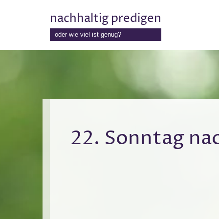
nachhaltig predigen
Zum
oder wie viel ist genug?
Inhalt
springen
22. Sonntag nach