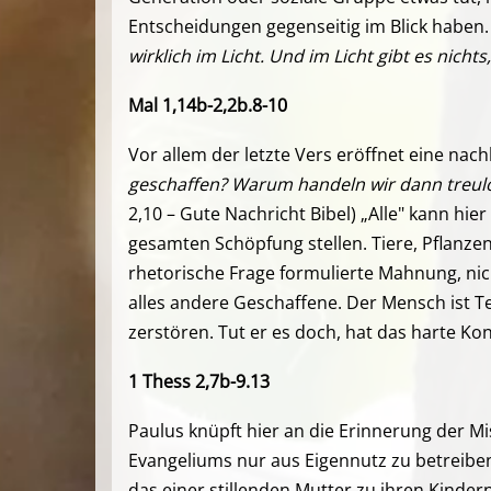
Entscheidungen gegenseitig im Blick haben.
wirklich im Licht. Und im Licht gibt es nic
Mal 1,14b-2,2b.8-10
Vor allem der letzte Vers eröffnet eine nach
geschaffen? Warum handeln wir dann treul
2,10 – Gute Nachricht Bibel) „Alle" kann h
gesamten Schöpfung stellen. Tiere, Pflanzen 
rhetorische Frage formulierte Mahnung, ni
alles andere Geschaffene. Der Mensch ist T
zerstören. Tut er es doch, hat das harte K
1 Thess 2,7b-9.13
Paulus knüpft hier an die Erinnerung der Mi
Evangeliums nur aus Eigennutz zu betreiben.
das einer stillenden Mutter zu ihren Kinder