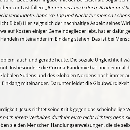
dem zur Last fallen:
„Ihr erinnert euch doch, Brüder und S
cht verkündete, habe ich Tag und Nacht für meinen Lebens
icht Bibel) Hier zeigt sich der nachhaltige Aspekt seines Wi
wa auf Kosten einiger Gemeindeglieder lebt, hat er dafür g
Handeln miteinander im Einklang stehen. Das ist bei Mensche
Problem, auch und gerade heute. Die soziale Ungleichheit w
rmut. Insbesondere die Corona-Pandemie hat noch einmal de
 Globalen Südens und des Globalen Nordens noch immer au
 Einklang miteinander. Darunter leidet die Glaubwürdigkei
igkeit. Jesus richtet seine Kritik gegen das scheinheilige 
nach ihrem Verhalten dürft ihr euch nicht richten; denn sie 
geben sie den Menschen Handlungsanweisungen, die sie selbs