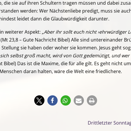
b, die sie auf ihren Schultern tragen müssen und dabei z
tanden werden: Wer Nächstenliebe predigt, muss sie auch l
mindest leidet dann die Glaubwürdigkeit darunter.
n weiterer Aspekt:
„Aber ihr sollt euch nicht ›ehrwürdiger 
(Mt 23,8 – Gute Nachricht Bibel) Alle sind untereinander Br
he Stellung sie haben oder woher sie kommen. Jesus geht so
 sich selbst groß macht, wird von Gott gedemütigt, und wer 
t Bibel) Das ist die Maxime, die für alle gilt. Es geht nich
Menschen daran halten, wäre die Welt eine friedlichere.
Drittletzter Sonnta