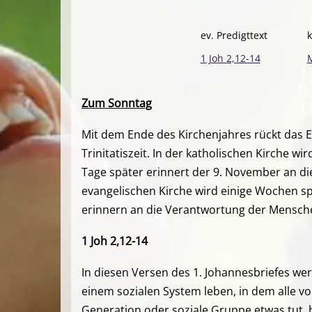
ev. Predigttext
k
1 Joh 2,12-14
M
Zum Sonntag
Mit dem Ende des Kirchenjahres rückt das Eri
Trinitatiszeit. In der katholischen Kirche w
Tage später erinnert der 9. November an di
evangelischen Kirche wird einige Wochen s
erinnern an die Verantwortung der Mensch
1 Joh 2,12-14
In diesen Versen des 1. Johannesbriefes wer
einem sozialen System leben, in dem alle v
Generation oder soziale Gruppe etwas tut, h