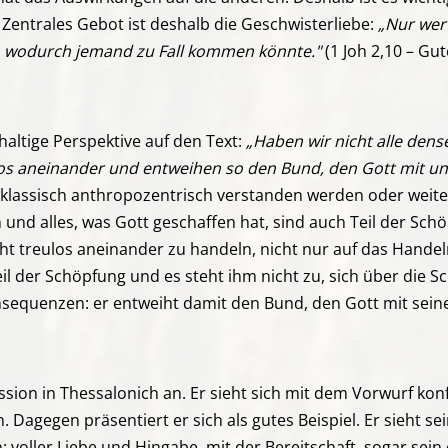
 Zentrales Gebot ist deshalb die Geschwisterliebe:
„Nur wer 
hts, wodurch jemand zu Fall kommen könnte."
(1 Joh 2,10 – Gut
haltige Perspektive auf den Text:
„Haben wir nicht alle dense
os aneinander und entweihen so den Bund, den Gott mit un
ier klassisch anthropozentrisch verstanden werden oder wei
und alles, was Gott geschaffen hat, sind auch Teil der Schö
cht treulos aneinander zu handeln, nicht nur auf das Hand
eil der Schöpfung und es steht ihm nicht zu, sich über die
onsequenzen: er entweiht damit den Bund, den Gott mit sein
ssion in Thessalonich an. Er sieht sich mit dem Vorwurf kon
 Dagegen präsentiert er sich als gutes Beispiel. Er sieht se
n: voller Liebe und Hingabe, mit der Bereitschaft, sogar se