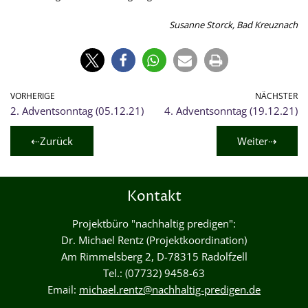
Susanne Storck, Bad Kreuznach
VORHERIGE
NÄCHSTER
2. Adventsonntag (05.12.21)
4. Adventsonntag (19.12.21)
⇠Zurück
Weiter⇢
Kontakt
Projektbüro "nachhaltig predigen":
Dr. Michael Rentz (Projektkoordination)
Am Rimmelsberg 2, D-78315 Radolfzell
Tel.: (07732) 9458-63
Email:
michael.rentz@nachhaltig-predigen.de