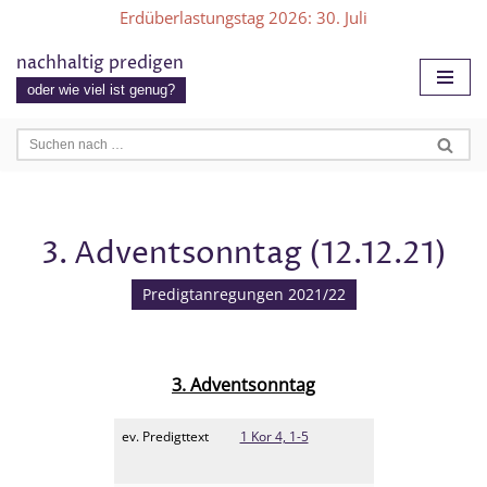
Erdüberlastungstag 2026
: 30. Juli
Zum
nachhaltig predigen
Inhalt
oder wie viel ist genug?
springen
3. Adventsonntag (12.12.21)
Predigtanregungen 2021/22
3. Adventsonntag
ev. Predigttext
1 Kor 4, 1-5