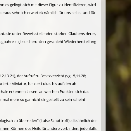
 gelingt, sich mit dieser Figur zu identifizie­ren, wird
beraus sehnlich erwartet; nämlich für uns selbst und für
Fantasie unter Beweis stellenden starken Glaubens derer,
ragbahre zu Jesus herunter) geschieht Wiederherstellung
2,13-21), der Aufruf zu Besitzverzicht (vgl. 5,11.28;
urierte Miniatur, bei der Lukas bis auf den ab­
schale erkennen lassen, an welchen Punkten sich das
nmal mehr so gar nicht eingestellt zu sein scheint –
ogisch zu überreden“ (Luise Schottroff), die ähnlich der
Gönnen-Können des Heils für andere verbinden; jedenfalls