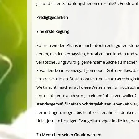
gilt und einen Schöpfungsfrieden ein­schließt. Friede
Predigtgedanken
Eine erste Regung
Können wir den Pharisäer nicht doch recht gut verstehen
denen, die den ver­hassten, brutal ausbeutenden und wil
verabscheu­ungs­würdig, gemeinsame Sache zu machen m
Erwählende eines einzigartigen neuen Gottesvolkes, das z
Erd­kreises die Großtaten Gottes und seine Gerech­tigke
Weltmacht, machen auf diese Weise alles nur noch schli
uns nicht heute auch von „so einem“ absetzen wollen? 
standesgemäß für einen Schrift­gelehrten jener Zeit war
herumtragen, mögen bis heute sicher ähnlich denken, si
Urteil Jesu im heutigen Evangelium sogar in die Irre, we
Zu Menschen seiner Gnade werden