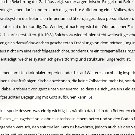
omische Bekehrung des Zachäus zeigt, so der argentinische Exeget und Befre
ologie sehen darf, sondern auch die gerechte Auf­lehnung eines Volkes, das
waltsystem des kolonia­len Imperiums stützen, ja geradezu personifizieren, 
 heute sind offenkundig. Zur Wieder­gutmachung wird der Oberaufseher Zach
ch zurück­erstatten. (Lk 19,8.) Solches zu wiederholen steht weltweit gesehe
er gleich darauf dazwischen geschalteten Erzäh­lung von dem reichen Jüngli
Zachäus nicht um eine Nachfolgegeschichte, sondern um ein toragemäßes Pro­
tledigt, welches systemisch gewaltförmig und strukturell ungerecht ist.
 Leben inmitten kolonialer Imperien indes bis auf Weiteres nachhaltig inspi
er zukunftsfähigen Kirche abzeichnen, die keine Zoll­station mehr ist, son
ch dabei lernbereit von ganz unten erneuernd, so dass sie sich „wie ein Feldla
 aufgesuchten Begegnung mit Gott aufblühen kann.
[5]
eitsperle dessen, was einzig wichtig ist, näm­lich das tief in den Betenden 
Dieses „Jesus­gebet“ solle ohne Unter­­lass in einem beten und so den Boden
genden Versuch, den spiri­tuellen Kern zu bewahren, jedoch auch als den V
spiri­tu­ell wie materiell
zu Menschen, die ganz aus Gottes zuvorkommender 