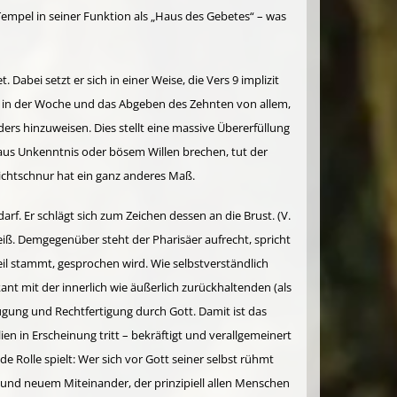
 Tempel in seiner Funktion als „Haus des Gebetes“ – was
bei setzt er sich in einer Weise, die Vers 9 im­pli­zit
ten in der Woche und das Abgeben des Zehnten von allem,
ders hinzuweisen. Dies stellt eine massive Übererfüllung
z aus Unkenntnis oder bösem Willen brechen, tut der
icht­schnur hat ein ganz anderes Maß.
f. Er schlägt sich zum Zeichen dessen an die Brust. (V.
weiß. Demgegenüber steht der Pharisäer aufrecht, spricht
eil stammt, gesprochen wird. Wie selbstverständlich
ant mit der innerlich wie äußerlich zurück­haltenden (als
rzugung und Rechtfertigung durch Gott. Damit ist das
ien in Erscheinung tritt – bekräftigt und verallgemeinert
de Rolle spielt: Wer sich vor Gott seiner selbst rühmt
und neuem Miteinander, der prinzipiell allen Menschen