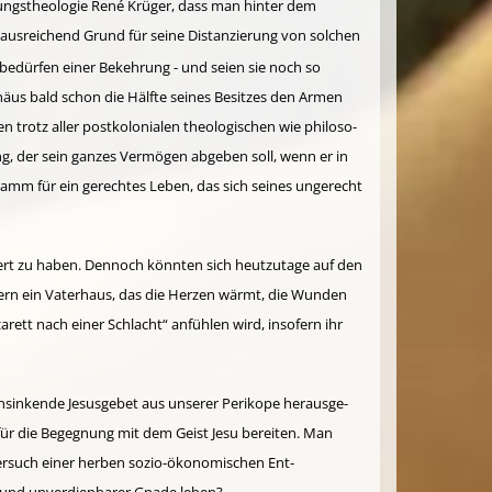
iungstheologie René Krüger, dass man hinter dem
 ausreichend Grund für seine Distan­zierung von solchen
bedürfen einer Bekeh­rung - und seien sie noch so
äus bald schon die Hälfte seines Besitzes den Ar­men
n trotz aller postkolonialen theologischen wie philo­so­
ng, der sein ganzes Vermögen abgeben soll, wenn er in
gramm für ein gerechtes Leben, das sich seines ungerecht
riert zu haben. Dennoch könnten sich heutzutage auf den
dern ein Vaterhaus, das die Herzen wärmt, die Wunden
zarett nach einer Schlacht“ anfühlen wird, insofern ihr
einsinkende Jesusgebet aus unserer Perikope heraus­ge­
 für die Begegnung mit dem Geist Jesu bereiten. Man
ersuch einer herben sozio-ökonomischen Ent­­­
und unverdien­barer Gnade leben?