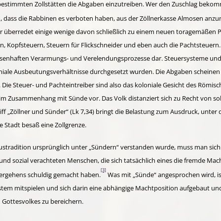
estimmten Zollstätten die Abgaben einzu­treiben. Wer den Zuschlag bekomme
, dass die Rabbinen es verboten haben, aus der Zöllner­kasse Almosen anz
auf. Er überredet einige wenige davon schließlich zu einem neuen tora­gemäße
, Kopfsteuern, Steuern für Flick­schneider und eben auch die Pacht­steuer
assenhaften Ver­armungs- und Verelendungsprozesse dar. Steuer­systeme und
niale Ausbeutungs­verhältnisse durchgesetzt wurden. Die Abgaben scheinen 
Die Steuer- und Pachteintreiber sind also das koloniale Gesicht des Römis
 Zusammen­­hang mit Sünde vor. Das Volk distanziert sich zu Recht von s
riff „Zöllner und Sünder“ (Lk 7,34) bringt die Belastung zum Ausdruck, unter
 Stadt besaß eine Zollgrenze.
esustradition ursprünglich unter „Sündern“ verstanden wurde, muss man sic
und sozial verachteten Men­schen, die sich tatsächlich eines die fremde Ma
[3]
ergehens schuldig gemacht haben.
Was mit „Sünde“ ange­sprochen wird, is
tem mitspielen und sich darin eine abhängige Machtposition aufgebaut und d
 Gottes­volkes zu bereichern.