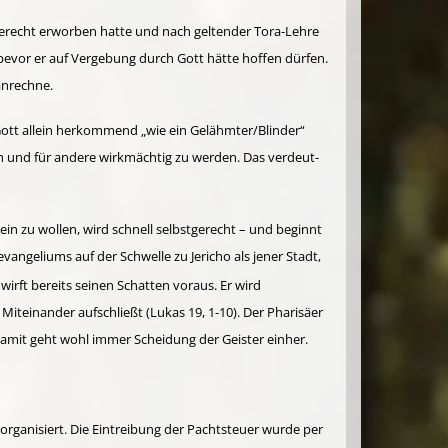
ngerecht erworben hatte und nach geltender Tora-Lehre
 bevor er auf Vergebung durch Gott hätte hoffen dürfen.
anrechne.
tt allein herkommend „wie ein Gelähmter/Blinder“
ch und für andere wirkmächtig zu werden. Das ver­deut­
ein zu wollen, wird schnell selbstgerecht – und beginnt
n­geliums auf der Schwelle zu Jericho als jener Stadt,
 wirft bereits sei­nen Schatten voraus. Er wird
Miteinander aufschließt (Lukas 19, 1-10). Der Pharisäer
 Damit geht wohl immer Scheidung der Geis­ter einher.
rganisiert. Die Ein­treibung der Pacht­steuer wurde per