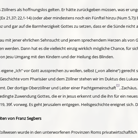
s Zöllners als hoffnungslos gelten. Er hätte zurückgeben müssen, was er u
Ex 21,37; 22,1-14) (oder aber mindestens noch ein Fünftel hinzu (Num 5,7))
nz und gar auf die Barmherzigkeit Gottes zu setzen, dass er die Sünde nicht 
mit jener ehrlichen Sehn­sucht und jenem sprechendem Herzen als von Go
 werden. Dann hat es die vielleicht einzig wirklich mögliche Chance, für si
 von Jesu Umgang mit den Kindern und der Heilung des Blinden.
gene „Ich“ vor Gott aus­sprechen zu wollen, selbst („von alleine“) gerecht s
eschichte vom Pharisäer und dem Zöllner stehen wir im Duktus des Lukas­eva
[1]
mmt. Der dortige Oberzöllner und Leiter einer Pachtgemeinschaft
, Zachäus,
ngte Zu­wen­­dung Gottes, die er in Jesus erkennt und die ihn für ein neues 
39f. vorweg. Es geht Je­ru­sa­lem ent­gegen. Heilsgeschichte ereignet sich.
iten von Franz Segbers
ollwesen wurde in den unter­wor­fe­nen Provinzen Roms privatwirtschaftlich o