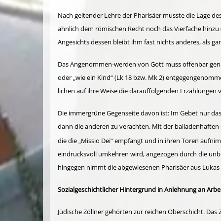
Nach geltender Lehre der Pharisäer musste die Lage de
ähnlich dem römischen Recht noch das Vierfache hinzu (
Angesichts dessen bleibt ihm fast nichts anderes, als ga
Das Angenommen-werden von Gott muss offenbar genau 
oder „wie ein Kind“ (Lk 18 bzw. Mk 2) entgegen­genommen
lichen auf ihre Weise die darauffolgenden Erzählungen
Die immergrüne Gegenseite davon ist: Im Gebet nur das ei
dann die anderen zu verachten. Mit der balladenhaften G
die die „Missio Dei“ empfängt und in ihren Toren aufni
eindrucksvoll umkehren wird, angezogen durch die unbedi
hingegen nimmt die abgewiesenen Pharisäer aus Lukas 19, 
Sozialgeschichtlicher Hintergrund in Anlehnung an Arbe
Jüdische Zöllner gehörten zur reichen Oberschicht. Das Z