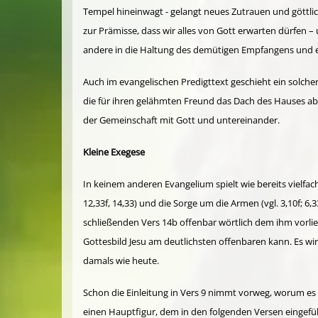
Tempel hinein­wagt - gelangt neues Zutrauen und göttlich
zur Prämisse, dass wir alles von Gott erwarten dürfen –
andere in die Haltung des demü­tigen Empfangens und
Auch im evan­gelischen Predigt­text geschieht ein solch
die für ihren gelähm­ten Freund das Dach des Hauses abd
der Gemein­schaft mit Gott und untereinander.
Kleine Exegese
In keinem anderen Evangelium spielt wie bereits vielfach h
12,33f, 14,33) und die Sorge um die Armen (vgl. 3,10f; 6,
schließenden Vers 14b offenbar wörtlich dem ihm vorlieg
Gottesbild Jesu am deutlichsten offen­baren kann. Es wir
damals wie heute.
Schon die Einleitung in Vers 9 nimmt vorweg, worum es a
einen Haupt­figur, dem in den folgenden Versen eingefüh