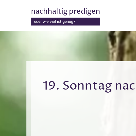
nachhaltig predigen
Zum
oder wie viel ist genug?
Inhalt
springen
19. Sonntag nach