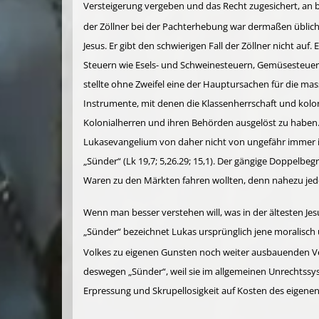
Versteigerung vergeben und das Recht zugesichert, an b
der Zöllner bei der Pachterhebung war dermaßen üblich
Jesus. Er gibt den schwie­rigen Fall der Zöllner nicht 
Steuern wie Esels- und Schweinesteuern, Gemüsesteuern
stellte ohne Zweifel eine der Hauptursachen für die m
Instrumente, mit denen die Klassenherrschaft und kolo
Kolonialherren und ihren Behörden ausgelöst zu haben. 
Lukasevangelium von daher nicht von ungefähr immer im
„Sünder“ (Lk 19,7; 5,26.29; 15,1). Der gängige Doppelbeg
Waren zu den Märkten fahren wollten, denn nahe­zu jede
Wenn man besser verstehen will, was in der ältesten J
„Sünder“ bezeichnet Lukas ursprünglich jene moralisch 
Volkes zu eigenen Gunsten noch weiter ausbauenden V
deswegen „Sünder“, weil sie im allgemeinen Unrechtssys
Erpressung und Skrupellosigkeit auf Kosten des eigenen