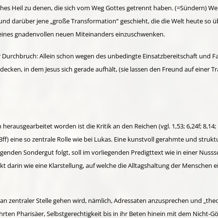
es Heil zu denen, die sich vom Weg Gottes getrennt haben. (=Sündern) Wenn es
 und darüber jene „große Trans­formation“ geschieht, die die Welt heute so ü
 eines gnadenvollen neuen Miteinanders einzuschwenken.
er Durchbruch: Allein schon wegen des un­bedingte Einsatz­bereit­schaft und 
ecken, in dem Jesus sich gerade aufhält, (sie lassen den Freund auf einer T
erausgearbeitet worden ist die Kritik an den Reichen (vgl. 1,53; 6,24f; 8,14; 1
33ff) eine so zentrale Rolle wie bei Lukas. Eine kunstvoll gerahmte und strukt
enden Sondergut folgt, soll im vorliegen­den Predigttext wie in einer Nuss­
kt darin wie eine Klarstellung, auf welche die Alltagshaltung der Menschen ei
n zentraler Stelle gehen wird, nämlich, Adress­aten anzusprechen und „theol
rten Pharisäer, Selbstgerechtigkeit bis in ihr Beten hinein mit dem Nicht-