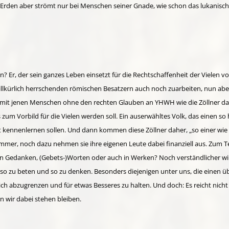
 auf Erden aber strömt nur bei Menschen seiner Gnade, wie schon das lukan
? Er, der sein ganzes Leben einsetzt für die Rechtschaffenheit der Vielen v
lkürlich herrschen­den römischen Be­satzern auch noch zu­arbeiten, nun aber 
it jenen Menschen ohne den rechten Glauben an YHWH wie die Zöllner das 
um Vorbild für die Vielen werden soll. Ein aus­erwähltes Volk, das einen so 
it kennenlernen sollen. Und dann kommen diese Zöllner daher, „so einer wie
mmer, noch dazu nehmen sie ihre eigenen Leute dabei finanziell aus. Zum Te
In Gedanken, (Gebets-)Worten oder auch in Werken? Noch ver­ständ­licher w
, so zu beten und so zu denken. Besonders diejenigen unter uns, die einen ü
ch abzugrenzen und für etwas Besseres zu halten. Und doch: Es reicht nicht
nn wir dabei stehen bleiben.