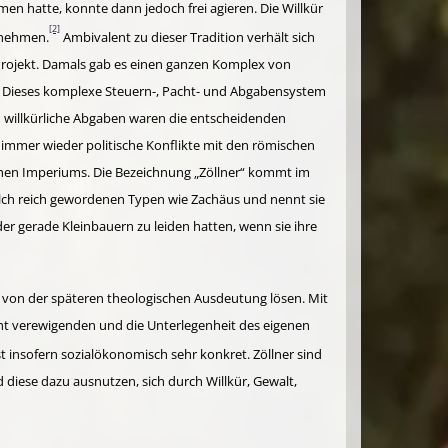
n hatte, konnte dann jedoch frei agieren. Die Will­kür
[2]
unehmen.
Ambivalent zu dieser Tradition verhält sich
n Projekt. Damals gab es einen ganzen Komplex von
n. Dieses komplexe Steuern-, Pacht- und Abgaben­system
 willkürliche Abgaben waren die entscheiden­den
immer wieder politische Konflikte mit den römischen
chen Imperiums. Die Be­zeichnung „Zöllner“ kommt im
olch reich gewordenen Typen wie Zachäus und nennt sie
 der gerade Kleinbauern zu leiden hatten, wenn sie ihre
h von der späteren theologischen Ausdeutung lösen. Mit
cht verewigenden und die Unterlegenheit des eigenen
t insofern sozialökonomisch sehr konkret. Zöllner sind
iese dazu aus­nutzen, sich durch Willkür, Gewalt,