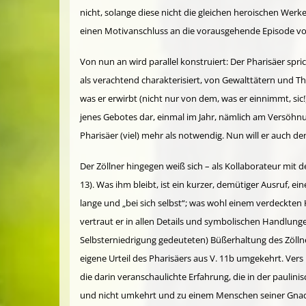
nicht, solange diese nicht die gleichen heroischen Werk
einen Motiv­anschluss an die vorausgehende Episode von
Von nun an wird parallel konstruiert: Der Pharisäer spric
als verachtend charakterisiert, von Gewalttätern und Th
was er erwirbt (nicht nur von dem, was er einnimmt, sic
jenes Gebotes dar, einmal im Jahr, nämlich am Versöhnun
Pharisäer (viel) mehr als notwendig. Nun will er auch d
Der Zöllner hingegen weiß sich – als Kollaborateur mit
13). Was ihm bleibt, ist ein kurzer, demütiger Ausruf, 
lange und „bei sich selbst“; was wohl einem verdeckten 
vertraut er in allen Details und symbo­lischen Handlunge
Selbsterniedrigung gedeuteten) Büßerhaltung des Zöllners
eigene Urteil des Pharisäers aus V. 11b um­gekehrt. Vers
die darin veranschau­lichte Erfahrung, die in der paulin
und nicht umkehrt und zu einem Menschen seiner Gnade