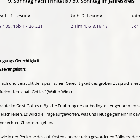
19. Sonntag nach Trinitatis / 30. Sonntag im Jahreskreis
kath. 1. Lesung
kath. 2. Lesung
kat
Sir 35, 15b-17.20-22a
2 Tim 4, 6-8.16-18
Lk 1
drigungs-Gerechtigkeit
2 (evangelisch)
nach und versucht der spezifischen Gerechti­gkeit des großen Zuspruchs Jes
eien Herrschaft Gottes“ (Walter Wink).
is heute im Geist Gottes mögliche Erfahrung des unbedingten Ange­nommen-se
 er­schließen. Es wird die Frage aufgeworfen, was uns Heutige gemeinhin da
iner echten Chance zu geben.
 - wie in der Perikope des auf Kosten anderer reich gewor­denen Zöll­ners, de