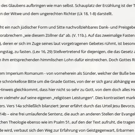
e des Glaubens aufbringen wie man selbst. Schau­platz der Erzählung ist der
 der Witwe und dem ungerechten Richter (Lk 18, 1-8) darstellt.
ht ein nach jüdischer Form und Sitte nachvollziehbares Dank- und Preisgebet. Da
orabrechern „wie diesem Zöll­ner da“ ab. (V. 11b.). Auf das zweimalige Fas
!), deren er sich im Zuge seines laut vorgetragenen Gebetes rühmt, ist beson
gstag, zu fasten. (Lev 16, 29) Stellvertretend für diejenigen, die das Geset
en ihm ent­sprech­enden himmlischen Lohn dafür einstreichen. Doch Gottes R
 dem Imperium Romanum - von vorneherein als Sünder, welcher der Buße bedar
eine schnörkellose Bitte um die Gnade Gottes, von der er sich ganz abhängig 
Hinweis gleichkommt, dass hier nicht so sehr zu Gott, von dem doch alles H
n vielmehr auf seine eigenen „religiösen Leistungen“. Dies kontrastiert mar­k
. Vers 14a schließlich bilanziert: Jener erfährt durch das Urteil Jesu Bevo
 14b – eine frei umlaufende Sentenz, die auch an anderen Stellen der Evangel
ischen Theologie ebenso wie im Psalm 51, auf den der Text aufruht, die tragen
 wird, verbaut sich den Weg zur Erfahrung von Geist­gegenwart, Erbarmen 