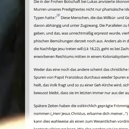
Die in der Frohen Botschaft bei Lukas anvisierte ökon
Murren unseres Predigttextes nicht nur pharisäische Ide
[4]
Typen hatte.“
Diese Menschen, die das Willkür- und Ge
davon ab­häng­ig und unter Zugzwang. Die Parallelen zu
geben, und das, was unrecht­mäßig erpresst wurde, vierfa
phischen Bemü­hungen derzeit noch aus. Anders als in d
die Nachfolge Jesu treten will (Lk 18,22), geht es bei 
erworbenen Reichtums mitten in einem Kolonialsystem en
Weder das eine noch das andere scheint das christliche
Spuren von Papst Franziskus durchaus wieder Spuren ein
heilt, das Volk fragt und so zu einer Geh-Kirche wird, si
bewusst bleibt, dass sie im letzten immer nur aus der
Spätere Zeiten haben die ostkirchlich geprägte Frömmigk
nommen („Herr Jesus Christus, erbarme dich meiner...“) 
kann dies wahlweise als einen zum Wesentlichen vordrin
kontextualisierung lesen. Wie also werden wir Heuti­gen