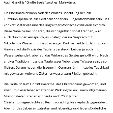
Auch Gandhis "Große Seele" zeigt es: Mah-Atma.
Ein Pneumatiker kann, von des Wortes Bedeutung her, ein
Luftdruckspezialist, ein Geistheiler oder ein Lungenfachmann sein. Das
konkret Materielle und das ungreifbar Mystische oszillieren sichtlich.
Diese Nähe zweier Sphären, die wir begrifflich sonst trennen, wird
auch durch den Ausspruch Jesu belegt, der im Gespräch mit
Nikodemus Wasser und Geist zu engen Partnern erklärt. Darin ist ein
Hinweis auf die Praxis des Taufens versteckt, bei der ja auch mit
Wasser gehandelt, aber auf das Wirken des Geistes gehofft wird. Nach
antiker Tradition muss das Taufwasser "lebendiges" Wasser sein, also
fließen. Darum haben die Essener in Qumran für ihr rituelles Tauchbad
mit gewissem Aufwand Zisternenwasser zum Fließen gebracht.
Die Taufe ist zum Eintrittsmerkmal des Christentums geworden, und
zwar um dieser lebenschaffenden Wirkung willen. Einem allgemeinen
Missionsbefehl stehen wir heute nach 2000 Jahren
Christentumsgeschichte zu Recht vorsichtig bis skeptisch gegenüber.
Aber für das Leben einzutreten und lebendige und lebensförderliche