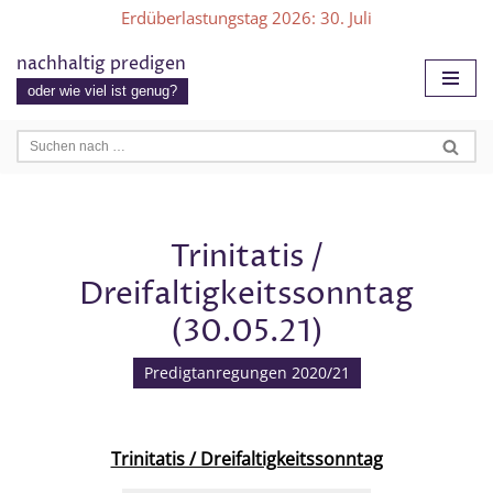
Erdüberlastungstag 2026
: 30. Juli
Zum
nachhaltig predigen
Inhalt
oder wie viel ist genug?
springen
Trinitatis /
Dreifaltigkeitssonntag
(30.05.21)
Predigtanregungen 2020/21
Trinitatis / Dreifaltigkeitssonntag