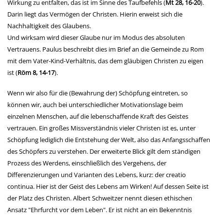
Wirkung zu entfalten, das ist im Sinne des Taufbefehls (
Mt 28, 16-20
).
Darin liegt das Vermögen der Christen. Hierin erweist sich die
Nachhaltigkeit des Glaubens.
Und wirksam wird dieser Glaube nur im Modus des absoluten
Vertrauens. Paulus beschreibt dies im Brief an die Gemeinde zu Rom
mit dem Vater-Kind-Verhältnis, das dem gläubigen Christen zu eigen
ist (
Röm 8, 14-17
).
Wenn wir also für die (Bewahrung der) Schöpfung eintreten, so
können wir, auch bei unterschiedlicher Motivationslage beim
einzelnen Menschen, auf die lebenschaffende Kraft des Geistes
vertrauen. Ein großes Missverständnis vieler Christen ist es, unter
Schöpfung lediglich die Entstehung der Welt, also das Anfangsschaffen
des Schöpfers zu verstehen. Der erweiterte Blick gilt dem ständigen
Prozess des Werdens, einschließlich des Vergehens, der
Differenzierungen und Varianten des Lebens, kurz: der creatio
continua. Hier ist der Geist des Lebens am Wirken! Auf dessen Seite ist
der Platz des Christen. Albert Schweitzer nennt diesen ethischen
Ansatz "Ehrfurcht vor dem Leben". Er ist nicht an ein Bekenntnis