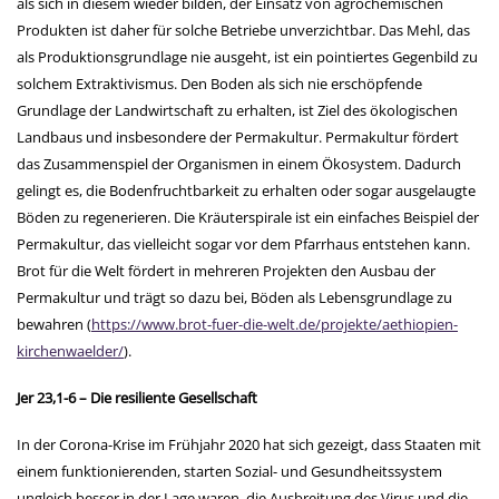
als sich in diesem wieder bilden, der Einsatz von agrochemischen
Produkten ist daher für solche Betriebe unverzichtbar. Das Mehl, das
als Produktionsgrundlage nie ausgeht, ist ein pointiertes Gegenbild zu
solchem Extraktivismus. Den Boden als sich nie erschöpfende
Grundlage der Landwirtschaft zu erhalten, ist Ziel des ökologischen
Landbaus und insbesondere der Permakultur. Permakultur fördert
das Zusammenspiel der Organismen in einem Ökosystem. Dadurch
gelingt es, die Bodenfruchtbarkeit zu erhalten oder sogar ausgelaugte
Böden zu regenerieren. Die Kräuterspirale ist ein einfaches Beispiel der
Permakultur, das vielleicht sogar vor dem Pfarrhaus entstehen kann.
Brot für die Welt fördert in mehreren Projekten den Ausbau der
Permakultur und trägt so dazu bei, Böden als Lebensgrundlage zu
bewahren (
https://www.brot-fuer-die-welt.de/projekte/aethiopien-
kirchenwaelder/
).
Jer 23,1-6 – Die resiliente Gesellschaft
In der Corona-Krise im Frühjahr 2020 hat sich gezeigt, dass Staaten mit
einem funktionierenden, starten Sozial- und Gesundheitssystem
ungleich besser in der Lage waren, die Ausbreitung des Virus und die