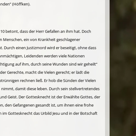
anden“ (Höffken).
10 betont, dass der Herr Gefallen an ihm hat. Doch
 den Menschen, ein von Krankheit geschlagener
 Durch einen Justizmord wird er beseitigt, ohne dass
 Ohnmächtigen, Leidenden werden viele Nationen
htigung auf ihm, durch seine Wunden sind wir geheilt“
 der Gerechte, macht die Vielen gerecht; er lädt die
btrünnigen rechnen ließ. Er hob die Sünden der Vielen
ch nimmt, damit diese leben. Durch sein stellvertretendes
nd Geist. Der Gottesknecht ist der Erwählte Gottes, der
den, den Gefangenen gesandt ist, um ihnen eine frohe
hen im Gottesknecht das Urbild Jesu und in der Botschaft