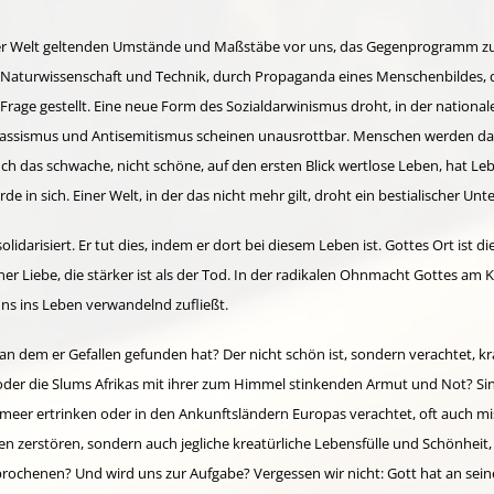
n der Welt geltenden Umstände und Maßstäbe vor uns, das Gegenprogramm zu
 Naturwissenschaft und Technik, durch Propaganda eines Menschenbildes, 
age gestellt. Eine neue Form des Sozialdarwinismus droht, in der nationale
assismus und Antisemitismus scheinen unausrottbar. Menschen werden dab
uch das schwache, nicht schöne, auf den ersten Blick wertlose Leben, hat Leb
e in sich. Einer Welt, in der das nicht mehr gilt, droht ein bestialischer 
idarisiert. Er tut dies, indem er dort bei diesem Leben ist. Gottes Ort ist 
iner Liebe, die stärker ist als der Tod. In der radikalen Ohnmacht Gottes am 
ns ins Leben verwandelnd zufließt.
 an dem er Gefallen gefunden hat? Der nicht schön ist, sondern verachtet, kr
oder die Slums Afrikas mit ihrer zum Himmel stinkenden Armut und Not? Sind
telmeer ertrinken oder in den Ankunftsländern Europas verachtet, oft auch 
n zerstören, sondern auch jegliche kreatürliche Lebensfülle und Schönheit
rochenen? Und wird uns zur Aufgabe? Vergessen wir nicht: Gott hat an sein