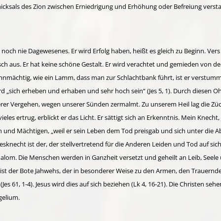
chicksals des Zion zwischen Erniedrigung und Erhöhung oder Befreiung verst
h nie Dagewesenes. Er wird Erfolg haben, heißt es gleich zu Beginn. Vers 
ensch aus. Er hat keine schöne Gestalt. Er wird verachtet und gemieden von
mächtig, wie ein Lamm, dass man zur Schlachtbank führt, ist er verstummt.
d „sich erheben und erhaben und sehr hoch sein“ (Jes 5, 1). Durch diesen
erer Vergehen, wegen unserer Sünden zermalmt. Zu unserem Heil lag die Züc
eles ertrug, erblickt er das Licht. Er sättigt sich an Erkenntnis. Mein Knecht,
n und Mächtigen, „weil er sein Leben dem Tod preisgab und sich unter die A
ttesknecht ist der, der stellvertretend für die Anderen Leiden und Tod auf si
lom. Die Menschen werden in Ganzheit versetzt und geheilt an Leib, Seele u
. Er ist der Bote Jahwehs, der in besonderer Weise zu den Armen, den Trauern
es 61, 1-4). Jesus wird dies auf sich beziehen (Lk 4, 16-21). Die Christen se
gelium.