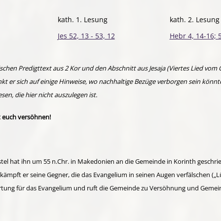
kath. 1. Lesung
kath. 2. Lesung
Jes 52, 13 - 53, 12
Hebr 4, 14-16; 5
chen Predigttext aus 2 Kor und den Abschnitt aus Jesaja (Viertes Lied vom G
t er sich auf einige Hinweise, wo nachhaltige Bezüge verborgen sein könnten
en, die hier nicht auszulegen ist.
sst euch versöhnen!
ostel hat ihn um 55 n.Chr. in Makedonien an die Gemeinde in Korinth gesch
mpft er seine Gegner, die das Evangelium in seinen Augen verfälschen („Lüg
wortung für das Evangelium und ruft die Gemeinde zu Versöhnung und Gemein