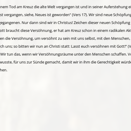
in seinem Tod am Kreuz die alte Welt vergangen ist und in seiner Auferstehu
e ist vergangen, siehe, Neues ist geworden“ (Vers 17). Wir sind neue Schöpfu
gegangenen. Nur dann sind wir in Christus! Zeichen dieser neuen Schöpfun
t braucht diese Versöhnung, er hat am Kreuz schon in einem radikalen Akt
 die Versöhnung, um versöhnt zu sein mit uns selbst, mit den Menschen, mi
h uns; so bitten wir nun an Christi statt: Lasst euch versöhnen mit Gott!“ (
! Wir tun das, wenn wir Versöhnungsräume unter den Menschen schaffen. Vor
wusste, für uns zur Sünde gemacht, damit wir in ihm die Gerechtigkeit würden
chen.