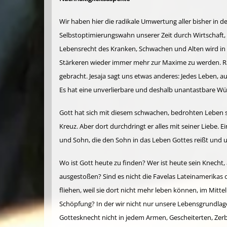
Wir haben hier die radikale Umwertung aller bisher i
Selbstoptimierungswahn unserer Zeit durch Wirtschaft,
Lebensrecht des Kranken, Schwachen und Alten wird in Fr
Stärkeren wieder immer mehr zur Maxime zu werden. R
gebracht. Jesaja sagt uns etwas anderes: Jedes Leben, a
Es hat eine unverlierbare und deshalb unantastbare Würd
Gott hat sich mit diesem schwachen, bedrohten Leben sol
Kreuz. Aber dort durchdringt er alles mit seiner Liebe. E
und Sohn, die den Sohn in das Leben Gottes reißt und u
Wo ist Gott heute zu finden? Wer ist heute sein Knecht,
ausgestoßen? Sind es nicht die Favelas Lateinamerikas 
fliehen, weil sie dort nicht mehr leben können, im Mit
Schöpfung? In der wir nicht nur unsere Lebensgrundlage
Gottesknecht nicht in jedem Armen, Gescheiterten, Zerb