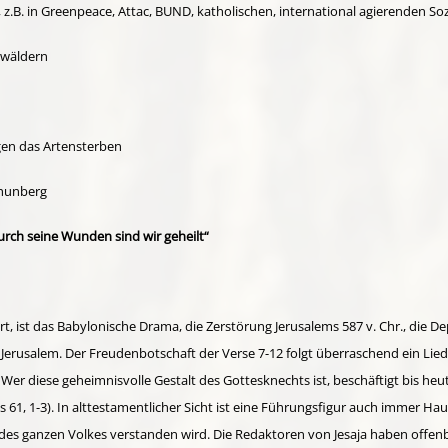
.B. in Greenpeace, Attac, BUND, katholischen, international agierenden Soz
rwäldern
en das Artensterben
Thunberg
Durch seine Wunden sind wir geheilt“
rt, ist das Babylonische Drama, die Zerstörung Jerusalems 587 v. Chr., die 
erusalem. Der Freudenbotschaft der Verse 7-12 folgt überraschend ein Lie
Wer diese geheimnisvolle Gestalt des Gottesknechts ist, beschäftigt bis heut
es 61, 1-3). In alttestamentlicher Sicht ist eine Führungsfigur auch immer 
nt des ganzen Volkes verstanden wird. Die Redaktoren von Jesaja haben offe