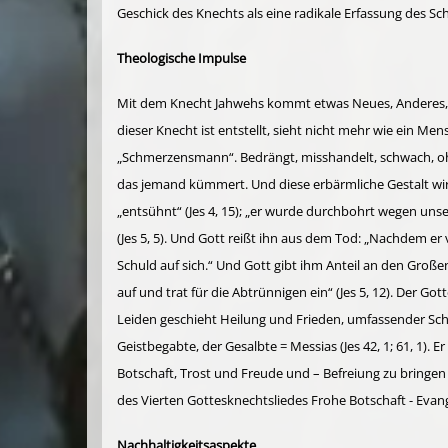
Geschick des Knechts als eine radikale Erfassung des S
Theologische Impulse
Mit dem Knecht Jahwehs kommt etwas Neues, Anderes, noc
dieser Knecht ist entstellt, sieht nicht mehr wie ein M
„Schmerzensmann“. Bedrängt, misshandelt, schwach, ohn
das jemand kümmert. Und diese erbärmliche Gestalt wir
„entsühnt“ (Jes 4, 15); „er wurde durchbohrt wegen uns
(Jes 5, 5). Und Gott reißt ihn aus dem Tod: „Nachdem er vi
Schuld auf sich.“ Und Gott gibt ihm Anteil an den Große
auf und trat für die Abtrünnigen ein“ (Jes 5, 12). Der Go
Leiden geschieht Heilung und Frieden, umfassender Scha
Geistbegabte, der Gesalbte = Messias (Jes 42, 1; 61, 1)
Botschaft, Trost und Freude und – Befreiung zu bringen (J
des Vierten Gottesknechtsliedes Frohe Botschaft - Evan
Nachhaltigkeitsaspekte