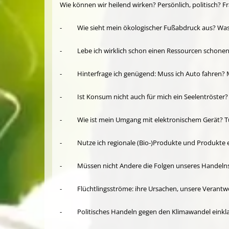
Wie können wir heilend wirken? Persönlich, politisch? 
- Wie sieht mein ökologischer Fußabdruck aus? Was 
- Lebe ich wirklich schon einen Ressourcen schonend
- Hinterfrage ich genügend: Muss ich Auto fahren? Mu
- Ist Konsum nicht auch für mich ein Seelentröster?
- Wie ist mein Umgang mit elektronischem Gerät? Tut´
- Nutze ich regionale (Bio-)Produkte und Produkte e
- Müssen nicht Andere die Folgen unseres Handelns 
- Flüchtlingsströme: ihre Ursachen, unsere Verantwort
- Politisches Handeln gegen den Klimawandel einkla