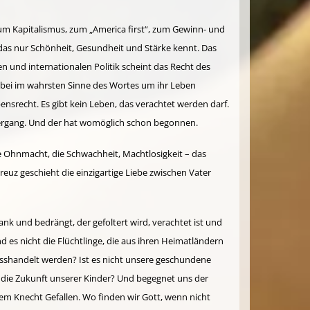
m Kapitalismus, zum „America first“, zum Gewinn- und
das nur Schönheit, Gesundheit und Stärke kennt. Das
n und internationalen Politik scheint das Recht des
ei im wahrsten Sinne des Wortes um ihr Leben
ensrecht. Es gibt kein Leben, das verachtet werden darf.
Untergang. Und der hat womöglich schon begonnen.
die Ohnmacht, die Schwachheit, Machtlosigkeit – das
Kreuz geschieht die einzigartige Liebe zwischen Vater
ank und bedrängt, der gefoltert wird, verachtet ist und
 es nicht die Flüchtlinge, die aus ihren Heimatländern
misshandelt werden? Ist es nicht unsere geschundene
, die Zukunft unserer Kinder? Und begegnet uns der
em Knecht Gefallen. Wo finden wir Gott, wenn nicht