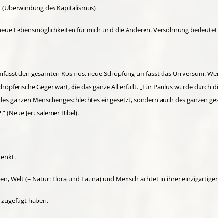
 (Überwindung des Kapitalismus)
neue Lebensmöglichkeiten für mich und die Anderen. Versöhnung bedeutet K
fasst den gesamten Kosmos, neue Schöpfung umfasst das Universum. Wenn Pa
schöpferische Gegenwart, die das ganze All erfüllt. „Für Paulus wurde durc
 des ganzen Menschengeschlechtes eingesetzt, sondern auch des ganzen gesc
.“ (Neue Jerusalemer Bibel).
henkt.
n, Welt (= Natur: Flora und Fauna) und Mensch achtet in ihrer einzigartige
 zugefügt haben.