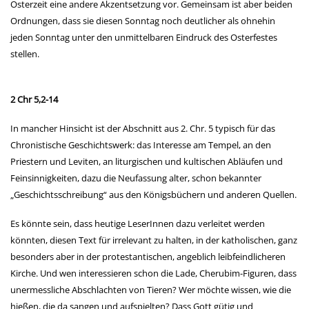
Osterzeit eine andere Akzentsetzung vor. Gemeinsam ist aber beiden
Ordnungen, dass sie diesen Sonntag noch deutlicher als ohnehin
jeden Sonntag unter den unmittelbaren Eindruck des Osterfestes
stellen.
2 Chr 5,2-14
In mancher Hinsicht ist der Abschnitt aus 2. Chr. 5 typisch für das
Chronistische Geschichtswerk: das Interesse am Tempel, an den
Priestern und Leviten, an liturgischen und kultischen Abläufen und
Feinsinnigkeiten, dazu die Neufassung alter, schon bekannter
„Geschichtsschreibung“ aus den Königsbüchern und anderen Quellen.
Es könnte sein, dass heutige LeserInnen dazu verleitet werden
könnten, diesen Text für irrelevant zu halten, in der katholischen, ganz
besonders aber in der protestantischen, angeblich leibfeindlicheren
Kirche. Und wen interessieren schon die Lade, Cherubim-Figuren, dass
unermessliche Abschlachten von Tieren? Wer möchte wissen, wie die
hießen, die da sangen und aufspielten? Dass Gott gütig und