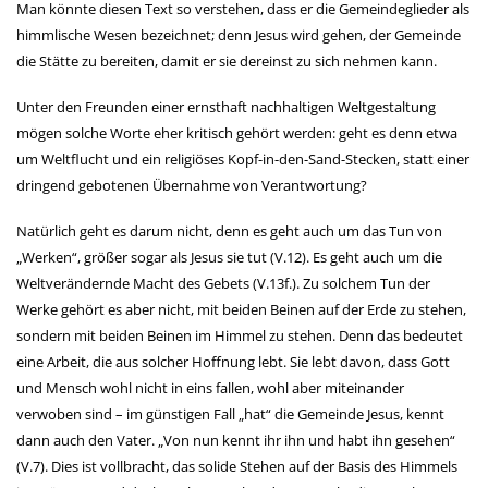
Man könnte diesen Text so verstehen, dass er die Gemeindeglieder als
himmlische Wesen bezeichnet; denn Jesus wird gehen, der Gemeinde
die Stätte zu bereiten, damit er sie dereinst zu sich nehmen kann.
Unter den Freunden einer ernsthaft nachhaltigen Weltgestaltung
mögen solche Worte eher kritisch gehört werden: geht es denn etwa
um Weltflucht und ein religiöses Kopf-in-den-Sand-Stecken, statt einer
dringend gebotenen Übernahme von Verantwortung?
Natürlich geht es darum nicht, denn es geht auch um das Tun von
„Werken“, größer sogar als Jesus sie tut (V.12). Es geht auch um die
Weltverändernde Macht des Gebets (V.13f.). Zu solchem Tun der
Werke gehört es aber nicht, mit beiden Beinen auf der Erde zu stehen,
sondern mit beiden Beinen im Himmel zu stehen. Denn das bedeutet
eine Arbeit, die aus solcher Hoffnung lebt. Sie lebt davon, dass Gott
und Mensch wohl nicht in eins fallen, wohl aber miteinander
verwoben sind – im günstigen Fall „hat“ die Gemeinde Jesus, kennt
dann auch den Vater. „Von nun kennt ihr ihn und habt ihn gesehen“
(V.7). Dies ist vollbracht, das solide Stehen auf der Basis des Himmels