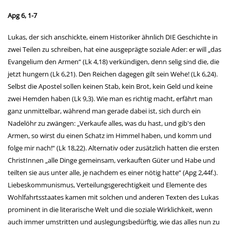
Apg 6, 1-7
Lukas, der sich anschickte, einem Historiker ähnlich DIE Geschichte in
zwei Teilen zu schreiben, hat eine ausgeprägte soziale Ader: er will „das
Evangelium den Armen“ (Lk 4,18) verkündigen, denn selig sind die, die
jetzt hungern (Lk 6,21). Den Reichen dagegen gilt sein Wehe! (Lk 6,24).
Selbst die Apostel sollen keinen Stab, kein Brot, kein Geld und keine
zwei Hemden haben (Lk 9,3). Wie man es richtig macht, erfährt man
ganz unmittelbar, während man gerade dabei ist, sich durch ein
Nadelöhr zu zwängen: „Verkaufe alles, was du hast, und gib's den
Armen, so wirst du einen Schatz im Himmel haben, und komm und
folge mir nach!“ (Lk 18,22). Alternativ oder zusätzlich hatten die ersten
ChristInnen „alle Dinge gemeinsam, verkauften Güter und Habe und
teilten sie aus unter alle, je nachdem es einer nötig hatte“ (Apg 2,44f.).
Liebeskommunismus, Verteilungsgerechtigkeit und Elemente des
Wohlfahrtsstaates kamen mit solchen und anderen Texten des Lukas
prominent in die literarische Welt und die soziale Wirklichkeit, wenn
auch immer umstritten und auslegungsbedürftig, wie das alles nun zu