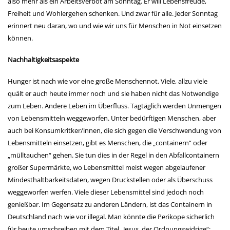
also mehr als ein Arbeitsverbot am Sonntag. Er will Lebensfreude,
Freiheit und Wohlergehen schenken. Und zwar für alle. Jeder Sonntag
erinnert neu daran, wo und wie wir uns für Menschen in Not einsetzen
können.
Nachhaltigkeitsaspekte
Hunger ist nach wie vor eine große Menschennot. Viele, allzu viele
quält er auch heute immer noch und sie haben nicht das Notwendige
zum Leben. Andere Leben im Überfluss. Tagtäglich werden Unmengen
von Lebensmitteln weggeworfen. Unter bedürftigen Menschen, aber
auch bei Konsumkritker/innen, die sich gegen die Verschwendung von
Lebensmitteln einsetzen, gibt es Menschen, die „containern“ oder
„mülltauchen“ gehen. Sie tun dies in der Regel in den Abfallcontainern
großer Supermärkte, wo Lebensmittel meist wegen abgelaufener
Mindesthaltbarkeitsdaten, wegen Druckstellen oder als Überschuss
weggeworfen werfen. Viele dieser Lebensmittel sind jedoch noch
genießbar. Im Gegensatz zu anderen Ländern, ist das Containern in
Deutschland nach wie vor illegal. Man könnte die Perikope sicherlich
für heute umschreiben mit dem Titel „Jesus, der Ordnungswidrige“: