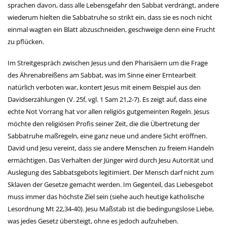
sprachen davon, dass alle Lebensgefahr den Sabbat verdrängt, andere
wiederum hielten die Sabbatruhe so strikt ein, dass sie es noch nicht
einmal wagten ein Blatt abzuschneiden, geschweige denn eine Frucht
zu pflücken.
Im Streitgespräch zwischen Jesus und den Pharisäern um die Frage
des Ährenabreißens am Sabbat, was im Sinne einer Erntearbeit
natürlich verboten war, kontert Jesus mit einem Beispiel aus den
Davidserzählungen (V. 25f, vgl. 1 Sam 21,2-7). Es zeigt auf, dass eine
echte Not Vorrang hat vor allen religiös gutgemeinten Regeln. Jesus
möchte den religiösen Profis seiner Zeit, die die Übertretung der
Sabbatruhe maßregeln, eine ganz neue und andere Sicht eröffnen.
David und Jesu vereint, dass sie andere Menschen zu freiem Handeln
ermächtigen. Das Verhalten der Jünger wird durch Jesu Autorität und
Auslegung des Sabbatsgebots legitimiert. Der Mensch darf nicht zum
Sklaven der Gesetze gemacht werden. Im Gegenteil, das Liebesgebot
muss immer das höchste Ziel sein (siehe auch heutige katholische
Lesordnung Mt 22,34-40). Jesu Maßstab ist die bedingungslose Liebe,
was jedes Gesetz übersteigt, ohne es jedoch aufzuheben.