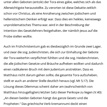
unter allen Geboten (entolē) der Tora eines gäbe, welches sich als das
Allerwichtigste herausstellte. Zu verorten ist diese Debatte zeitlich
schon vor Christus, als eine Annäherung zwischen jüdischem und
hellenistischem Denken erfolgt war. Dass dies ein heikles, keineswegs
unproblematisches Thema war, wird in der Beschreibung der
Intention des Gesetzlehrers festgehalten, der nämlich Jesus auf die
Probe stellen wollte.
Auch im Frühchristentum gab es diesbezüglich im Grunde zwei Lager,
und zwar die sog. Judenchristen, die sich zur Einhaltung der Gebote
der Tora weiterhin verpflichtet fühlten und die sog. Heidenchristen,
die alle jüdischen Gesetze und Bräuche aufheben wollten und dadurch
einen radikaleren Bruch mit dem Judentum anstrebten. Dass es
Matthäus nicht darum gehen sollte, die gesamte Tora aufzuheben,
stellt er auch an anderer Stelle deutlich heraus (vgl. Mt 5,17). Die
Lösung dieses Dilemmas scheint daher am (wahrscheinlich von
Matthäus hinzugefügten) letzten Satz dieser Perikope zu liegen (V.40):
„An diesen beiden Geboten hängt das ganze Gesetz und die
Propheten.“ Das griechische Verb kremannumi deckt einen