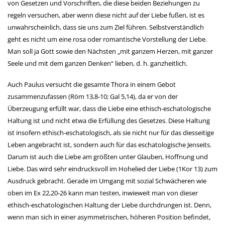
von Gesetzen und Vorschriften, die diese beiden Beziehungen zu
regeln versuchen, aber wenn diese nicht auf der Liebe fußen, ist es
unwahrscheinlich, dass sie uns zum Ziel führen. Selbstverständlich
geht es nicht um eine rosa oder romantische Vorstellung der Liebe.
Man soll ja Gott sowie den Nächsten „mit ganzem Herzen, mit ganzer
Seele und mit dem ganzen Denken“ lieben, d. h. ganzheitlich.
Auch Paulus versucht die gesamte Thora in einem Gebot
zusammenzufassen (Röm 13,8-10; Gal 5,14), da er von der
Überzeugung erfüllt war, dass die Liebe eine ethisch-eschatologische
Haltung ist und nicht etwa die Erfüllung des Gesetzes. Diese Haltung
ist insofern ethisch-eschatologisch, als sie nicht nur für das diesseitige
Leben angebracht ist, sondern auch für das eschatologische Jenseits.
Darum ist auch die Liebe am größten unter Glauben, Hoffnung und
Liebe. Das wird sehr eindrucksvoll im Hohelied der Liebe (1Kor 13) zum
Ausdruck gebracht. Gerade im Umgang mit sozial Schwächeren wie
oben im Ex 22,20-26 kann man testen, inwieweit man von dieser
ethisch-eschatologischen Haltung der Liebe durchdrungen ist. Denn,
wenn man sich in einer asymmetrischen, höheren Position befindet,