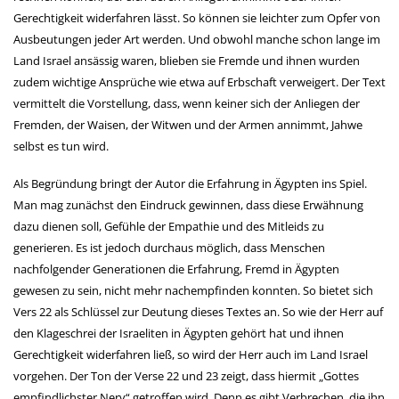
Gerechtigkeit widerfahren lässt. So können sie leichter zum Opfer von
Ausbeutungen jeder Art werden. Und obwohl manche schon lange im
Land Israel ansässig waren, blieben sie Fremde und ihnen wurden
zudem wichtige Ansprüche wie etwa auf Erbschaft verweigert. Der Text
vermittelt die Vorstellung, dass, wenn keiner sich der Anliegen der
Fremden, der Waisen, der Witwen und der Armen annimmt, Jahwe
selbst es tun wird.
Als Begründung bringt der Autor die Erfahrung in Ägypten ins Spiel.
Man mag zunächst den Eindruck gewinnen, dass diese Erwähnung
dazu dienen soll, Gefühle der Empathie und des Mitleids zu
generieren. Es ist jedoch durchaus möglich, dass Menschen
nachfolgender Generationen die Erfahrung, Fremd in Ägypten
gewesen zu sein, nicht mehr nachempfinden konnten. So bietet sich
Vers 22 als Schlüssel zur Deutung dieses Textes an. So wie der Herr auf
den Klageschrei der Israeliten in Ägypten gehört hat und ihnen
Gerechtigkeit widerfahren ließ, so wird der Herr auch im Land Israel
vorgehen. Der Ton der Verse 22 und 23 zeigt, dass hiermit „Gottes
empfindlichster Nerv“ getroffen wird. Denn es gibt Verbrechen, die ihn