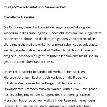
Ex 22,20-26 – Solidarität und Zusammenhalt
Exegetische Hinweise
Die Rahmung dieser Perikope ist der sogenannte Dekalog, der
wiederum in die Erzählung des Bundesschlusses am Sinai eingebettet
ist. Die zehn Gebote und die darauffolgenden Vorschriften sollen
allerdings nicht bloß als willkürlicher moralischer Kodex aufgefasst
werden, sondern als ein Angebot Gottes, damit das Volk Israel auf
ewig sein „besonderes Eigentum unter allen Völkern“ bleibt und im
gelobten Land leben kann (Ex 19,5).
Unser Textabschnitt behandelt die vorhandenen sozialen
Hierarchisierungen. Es dreht sich konkret um die Frage, wie
mittelständische israelitische Bürger mit der Oberschicht,
Einwanderern, Fremden, Witwen, Waisen, Armen usw. umzugehen
hatten. Er beginnt mit der Kategorie des Fremden (gēr). Diese
Menschen haben es schwer, weil sie in der Regel mit niemandem
rechnen können, der sich deren Anliegen annimmt oder ihnen