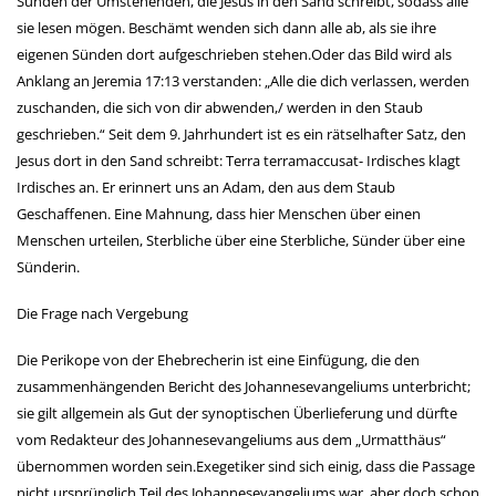
Sünden der Umstehenden, die Jesus in den Sand schreibt, sodass alle
sie lesen mögen. Beschämt wenden sich dann alle ab, als sie ihre
eigenen Sünden dort aufgeschrieben stehen.Oder das Bild wird als
Anklang an Jeremia 17:13 verstanden: „Alle die dich verlassen, werden
zuschanden, die sich von dir abwenden,/ werden in den Staub
geschrieben.“ Seit dem 9. Jahrhundert ist es ein rätselhafter Satz, den
Jesus dort in den Sand schreibt: Terra terramaccusat- Irdisches klagt
Irdisches an. Er erinnert uns an Adam, den aus dem Staub
Geschaffenen. Eine Mahnung, dass hier Menschen über einen
Menschen urteilen, Sterbliche über eine Sterbliche, Sünder über eine
Sünderin.
Die Frage nach Vergebung
Die Perikope von der Ehebrecherin ist eine Einfügung, die den
zusammenhängenden Bericht des Johannesevangeliums unterbricht;
sie gilt allgemein als Gut der synoptischen Überlieferung und dürfte
vom Redakteur des Johannesevangeliums aus dem „Urmatthäus“
übernommen worden sein.Exegetiker sind sich einig, dass die Passage
nicht ursprünglich Teil des Johannesevangeliums war, aber doch schon