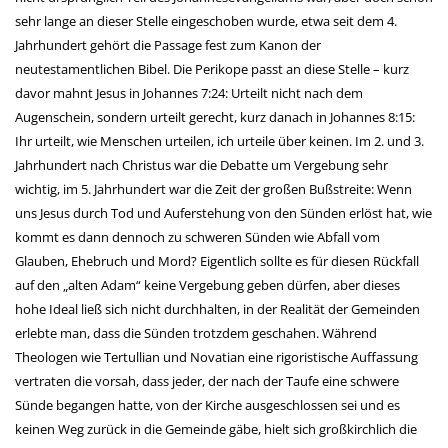
sehr lange an dieser Stelle eingeschoben wurde, etwa seit dem 4.
Jahrhundert gehört die Passage fest zum Kanon der
neutestamentlichen Bibel. Die Perikope passt an diese Stelle – kurz
davor mahnt Jesus in Johannes 7:24: Urteilt nicht nach dem
Augenschein, sondern urteilt gerecht, kurz danach in Johannes 8:15:
Ihr urteilt, wie Menschen urteilen, ich urteile über keinen. Im 2. und 3.
Jahrhundert nach Christus war die Debatte um Vergebung sehr
wichtig, im 5. Jahrhundert war die Zeit der großen Bußstreite: Wenn
uns Jesus durch Tod und Auferstehung von den Sünden erlöst hat, wie
kommt es dann dennoch zu schweren Sünden wie Abfall vom
Glauben, Ehebruch und Mord? Eigentlich sollte es für diesen Rückfall
auf den „alten Adam“ keine Vergebung geben dürfen, aber dieses
hohe Ideal ließ sich nicht durchhalten, in der Realität der Gemeinden
erlebte man, dass die Sünden trotzdem geschahen. Während
Theologen wie Tertullian und Novatian eine rigoristische Auffassung
vertraten die vorsah, dass jeder, der nach der Taufe eine schwere
Sünde begangen hatte, von der Kirche ausgeschlossen sei und es
keinen Weg zurück in die Gemeinde gäbe, hielt sich großkirchlich die