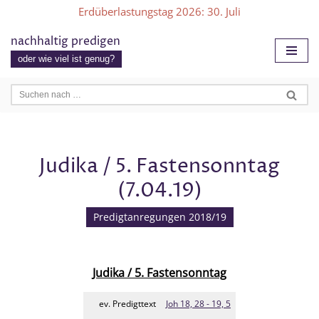
Erdüberlastungstag 2026
: 30. Juli
Zum
nachhaltig predigen
Inhalt
oder wie viel ist genug?
springen
Judika / 5. Fastensonntag
(7.04.19)
Predigtanregungen 2018/19
Judika / 5. Fastensonntag
ev. Predigttext
Joh 18, 28 - 19, 5