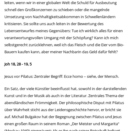
leiten, wenn wir in einer globalen Welt die Schuld für Ausbeutung
schnell den Großkonzernen zu schieben oder die mangelnde
Umsetzung von Nachhaltigkeitsabkommen in Schwellenländern
kritisieren. Sie sollte uns auch leiten in der Bewertung des
Lebensentwurfes meines Gegenübers: Tue ich wirklich alles für einen
verantwortungsvollen Umgang mit der Schöpfung? Kann ich mich
selbstgerecht zurücklehnen, weil ich das Fleisch und die Eier vom Bio-
Bauern kaufen kann, aber meiner Nachbarin das Geld dafür fehlt?
Joh 18, 28 - 19, 5
Jesus vor Pilatus: Zentraler Begriff: Ecce homo – siehe, der Mensch.
Ein Satz, der viele Künstler beeinflusst hat, sowohl in der darstellenden
Kunst und in der Musik als auch in der Literatur. Zentrales Thema der
abendländischen Frömmigkeit. Der philosophische Disput mit Pilatus
über Wahrheit sticht aus der Leidensgeschichte hervor, er bricht sie
auf. Michail Bulgakov hat der Begegnung zwischen Pilatus und Jesus
einen großen Raum in seinem Roman „Der Meister und Margarita“
(Moskau 1940) eingeräumt: Als er ihn nach seiner Botschaft befragt,