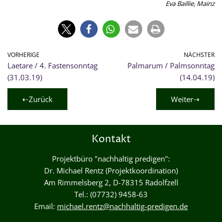
Eva Baillie, Mainz
VORHERIGE
NÄCHSTER
Laetare / 4. Fastensonntag
Palmarum / Palmsonntag
(31.03.19)
(14.04.19)
⇠Zurück
Weiter⇢
Kontakt
Projektbüro "nachhaltig predigen":
Dr. Michael Rentz (Projektkoordination)
Am Rimmelsberg 2, D-78315 Radolfzell
Tel.: (07732) 9458-63
Email:
michael.rentz@nachhaltig-predigen.de