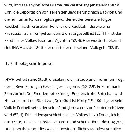
wird, ist das Babylonische Drama, die Zerstörung Jerusalems 587 v.
Chr., die Deportation von Teilen der Bevölkerung nach Babylon und
die nun unter Kyros möglich gewordene oder bereits erfolgte
Rückkehr nach Jerusalem. Folie für die Rückkehr, die wie eine
Prozession zum Tempel auf dem Zion vorgestellt ist (52, 11f), ist der
Exodus des Volkes Israel aus Ägypten (52, 4). Hier wie dort bekennt
sich JHWH als der Gott, der da ist, der mit seinem Volk geht (52, 6).
2. Theologische Impulse
JHWH befreit seine Stadt Jerusalem, die in Staub und Trümmern liegt,
deren Bevölkerung in Fesseln geschlagen ist (52, 2.9). Er kehrt nach
Zion zurück. Der Freudenbote kündigt Frieden, frohe Botschaft und
Heil an, er ruft der Stadt zu: „Dein Gott ist König!“ Ein König, der sein
Volk in Freiheit setzt, der seine Stadt Jerusalem vor Feinden schützen
wird (52, 1). Die Leidensgeschichte seines Volkes ist zu Ende: „Ich bin
da!“ (52, 6). Er selbst tröstet sein Volk und schenkt ihm Erlösung (V 9).
Und JHWHbekennt dies wie ein unwiderrufliches Manifest vor allen