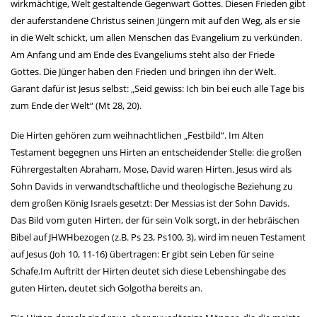
wirkmächtige, Welt gestaltende Gegenwart Gottes. Diesen Frieden gibt
der auferstandene Christus seinen Jüngern mit auf den Weg, als er sie
in die Welt schickt, um allen Menschen das Evangelium zu verkünden.
Am Anfang und am Ende des Evangeliums steht also der Friede
Gottes. Die Jünger haben den Frieden und bringen ihn der Welt.
Garant dafür ist Jesus selbst: „Seid gewiss: Ich bin bei euch alle Tage bis
zum Ende der Welt“ (Mt 28, 20).
Die Hirten gehören zum weihnachtlichen „Festbild“. Im Alten
Testament begegnen uns Hirten an entscheidender Stelle: die großen
Führergestalten Abraham, Mose, David waren Hirten. Jesus wird als
Sohn Davids in verwandtschaftliche und theologische Beziehung zu
dem großen König Israels gesetzt: Der Messias ist der Sohn Davids.
Das Bild vom guten Hirten, der für sein Volk sorgt, in der hebräischen
Bibel auf JHWHbezogen (z.B. Ps 23, Ps100, 3), wird im neuen Testament
auf Jesus (Joh 10, 11-16) übertragen: Er gibt sein Leben für seine
Schafe.Im Auftritt der Hirten deutet sich diese Lebenshingabe des
guten Hirten, deutet sich Golgotha bereits an.