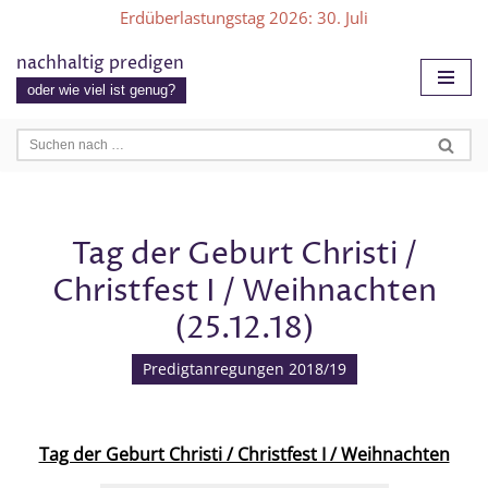
Erdüberlastungstag 2026
: 30. Juli
Zum
nachhaltig predigen
Inhalt
oder wie viel ist genug?
springen
Tag der Geburt Christi /
Christfest I / Weihnachten
(25.12.18)
Predigtanregungen 2018/19
Tag der Geburt Christi / Christfest I / Weihnachten