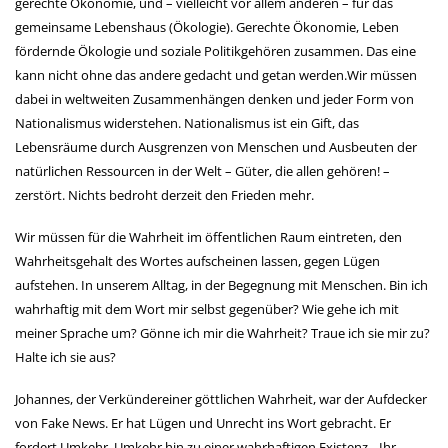
gerechte Ökonomie, und – vielleicht vor allem anderen – für das
gemeinsame Lebenshaus (Ökologie). Gerechte Ökonomie, Leben
fördernde Ökologie und soziale Politikgehören zusammen. Das eine
kann nicht ohne das andere gedacht und getan werden.Wir müssen
dabei in weltweiten Zusammenhängen denken und jeder Form von
Nationalismus widerstehen. Nationalismus ist ein Gift, das
Lebensräume durch Ausgrenzen von Menschen und Ausbeuten der
natürlichen Ressourcen in der Welt – Güter, die allen gehören! –
zerstört. Nichts bedroht derzeit den Frieden mehr.
Wir müssen für die Wahrheit im öffentlichen Raum eintreten, den
Wahrheitsgehalt des Wortes aufscheinen lassen, gegen Lügen
aufstehen. In unserem Alltag, in der Begegnung mit Menschen. Bin ich
wahrhaftig mit dem Wort mir selbst gegenüber? Wie gehe ich mit
meiner Sprache um? Gönne ich mir die Wahrheit? Traue ich sie mir zu?
Halte ich sie aus?
Johannes, der Verkündereiner göttlichen Wahrheit, war der Aufdecker
von Fake News. Er hat Lügen und Unrecht ins Wort gebracht. Er
fordert Umkehr, Umkehr hin zu einer wahrhaftigen Existenz. „Ihr