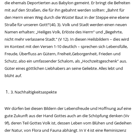
die ehemals Deportierten aus Babylon gemeint. Er bringt die Befreiten
mit auf den Straßen, die für ihn gebahnt werden sollten: „Bahnt für
den Herrn einen Weg durch die Wüste! Baut in der Steppe eine ebene
Straße für unseren Gott!“(40, 3). Volk und Stadt werden einen neuen
Namen erhalten: „Heiliges Volk, Erlöste des Herrn“ und „Begehrte,
nicht mehr verlassene Stadt.“ (V 12). In diesen Heilsbildern – dies wird
im Kontext mit den Versen 1-10 deutlich – sprechen sich Lebensfülle,
Freude, Überfluss an Gütern, Freiheit,Geborgenheit, Frieden und
Schutz, also ein umfassender Schalom, als „Hochzeitsgeschenk“ aus.
Güter eines göttlichen Liebhabers an seine Geliebte. Alles lebt und
blüht auf.
3. Nachhaltigkeitsaspekte
Wir dürfen bei diesen Bildern der Lebensfreude und Hoffnung auf eine
gute Zukunft aus der Hand Gottes auch an die Schöpfung denken (Vv
9f), deren Teil Gottes Volk ist, dessen Leben vom Blühen und Gedeihen
der Natur, von Flora und Fauna abhängt. In V 4 ist eine Reminiszenz