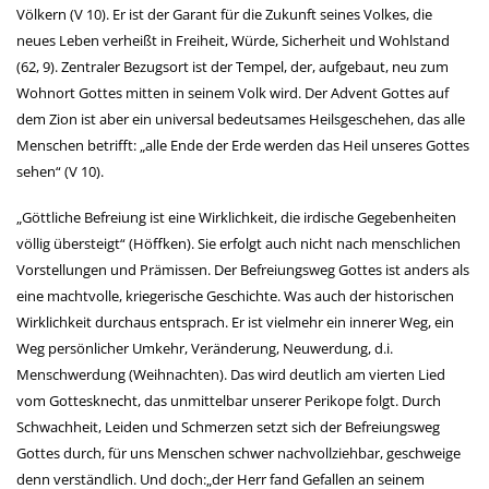
Völkern (V 10). Er ist der Garant für die Zukunft seines Volkes, die
neues Leben verheißt in Freiheit, Würde, Sicherheit und Wohlstand
(62, 9). Zentraler Bezugsort ist der Tempel, der, aufgebaut, neu zum
Wohnort Gottes mitten in seinem Volk wird. Der Advent Gottes auf
dem Zion ist aber ein universal bedeutsames Heilsgeschehen, das alle
Menschen betrifft: „alle Ende der Erde werden das Heil unseres Gottes
sehen“ (V 10).
„Göttliche Befreiung ist eine Wirklichkeit, die irdische Gegebenheiten
völlig übersteigt“ (Höffken). Sie erfolgt auch nicht nach menschlichen
Vorstellungen und Prämissen. Der Befreiungsweg Gottes ist anders als
eine machtvolle, kriegerische Geschichte. Was auch der historischen
Wirklichkeit durchaus entsprach. Er ist vielmehr ein innerer Weg, ein
Weg persönlicher Umkehr, Veränderung, Neuwerdung, d.i.
Menschwerdung (Weihnachten). Das wird deutlich am vierten Lied
vom Gottesknecht, das unmittelbar unserer Perikope folgt. Durch
Schwachheit, Leiden und Schmerzen setzt sich der Befreiungsweg
Gottes durch, für uns Menschen schwer nachvollziehbar, geschweige
denn verständlich. Und doch:„der Herr fand Gefallen an seinem