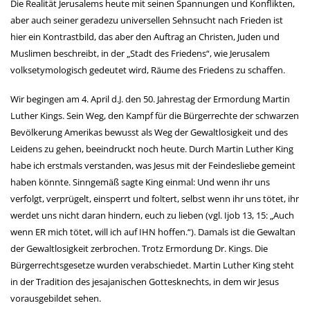
Die Realität Jerusalems heute mit seinen Spannungen und Konflikten,
aber auch seiner geradezu universellen Sehnsucht nach Frieden ist
hier ein Kontrastbild, das aber den Auftrag an Christen, Juden und
Muslimen beschreibt, in der „Stadt des Friedens“, wie Jerusalem
volksetymologisch gedeutet wird, Räume des Friedens zu schaffen.
Wir begingen am 4. April d.J. den 50. Jahrestag der Ermordung Martin
Luther Kings. Sein Weg, den Kampf für die Bürgerrechte der schwarzen
Bevölkerung Amerikas bewusst als Weg der Gewaltlosigkeit und des
Leidens zu gehen, beeindruckt noch heute. Durch Martin Luther King
habe ich erstmals verstanden, was Jesus mit der Feindesliebe gemeint
haben könnte. Sinngemäß sagte King einmal: Und wenn ihr uns
verfolgt, verprügelt, einsperrt und foltert, selbst wenn ihr uns tötet, ihr
werdet uns nicht daran hindern, euch zu lieben (vgl. Ijob 13, 15: „Auch
wenn ER mich tötet, will ich auf IHN hoffen.“). Damals ist die Gewaltan
der Gewaltlosigkeit zerbrochen. Trotz Ermordung Dr. Kings. Die
Bürgerrechtsgesetze wurden verabschiedet. Martin Luther King steht
in der Tradition des jesajanischen Gottesknechts, in dem wir Jesus
vorausgebildet sehen.