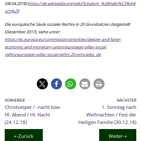
(08.04.2018):
https://de.wikipedia.org/wiki/Schalom_%28Hebr%C3%A4i
sch%29
Die europäische Säule sozialer Rechte in 20 Grundsätzen dargestellt
(Dezember 2017), siehe unter:
https://ec.europa.eu/commission/priorities/deeper-and-fairer-
economic-and-monetary-union/european-pillar-social-
rights/european-pillar-social-rights-20-principles_de
VORHERIGE
NÄCHSTER
Christvesper / -nacht bzw.
1. Sonntag nach
Hl. Abend / Hl. Nacht
Weihnachten / Fest der
(24.12.18)
Heiligen Familie (30.12.18)
⇠Zurück
Weiter⇢