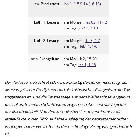
ev. Predigttext
Joh 1, 1-5.9-14 (16-18)
kath. 1. Lesung
am Morgen:
Jes 62, 11-12
am Tag:
Jes 52, 7-10
kath. 2. Lesung
am Morgen:
Tit 3, 4-7
am Tag:
Hebr 1, 1-6
kath. Evangelium
am Mo.:
Lk 2, 15-20
am Tag:
Joh 1, 1-18
Der Verfasser betrachtet schwerpunktartig den Johannesprolog, der
als evangelischer Predigttext und als katholisches Evangelium am Tag
vorgesehen ist, und die Textpassage aus dem Weihnachtsevangelium
des Lukas. In beiden Schrifttexten zeigen sich ihm zentrale Aspekte
der Nachhaltigkeit. Von den katholischen Lesungennimmt er die
Jesaja-Texte in den Blick. Auf eine Auslegung der neutestamentlichen
Perikopen hat er verzichtet, da der nachhaltige Bezug weniger deutlich
ist.