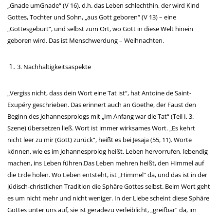
„Gnade umGnade“ (V 16), d.h. das Leben schlechthin, der wird Kind
Gottes, Tochter und Sohn, „aus Gott geboren“ (V 13) – eine
„Gottesgeburt“, und selbst zum Ort, wo Gott in diese Welt hinein
geboren wird. Das ist Menschwerdung – Weihnachten.
3. Nachhaltigkeitsaspekte
„Vergiss nicht, dass dein Wort eine Tat ist“, hat Antoine de Saint-
Exupéry geschrieben. Das erinnert auch an Goethe, der Faust den
Beginn des Johannesprologs mit „Im Anfang war die Tat“ (Teil I, 3.
Szene) übersetzen ließ. Wort ist immer wirksames Wort. „Es kehrt
nicht leer zu mir (Gott) zurück“, heißt es bei Jesaja (55, 11). Worte
können, wie es im Johannesprolog heißt, Leben hervorrufen, lebendig
machen, ins Leben führen.Das Leben mehren heißt, den Himmel auf
die Erde holen. Wo Leben entsteht, ist „Himmel“ da, und das ist in der
jüdisch-christlichen Tradition die Sphäre Gottes selbst. Beim Wort geht
es um nicht mehr und nicht weniger. In der Liebe scheint diese Sphäre
Gottes unter uns auf, sie ist geradezu verleiblicht, „greifbar“ da, im