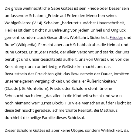
Die große weihnachtliche Gabe Gottes ist sein Friede oder besser sein
umfassender Schalom: „Friede auf Erden den Menschen seines
Wohlgefallens“ (V 14). Schalom „bedeutet zunächst Unversehrtheit,
Heil; es ist damit nicht nur Befreiung von jedem Unheil und Unglück
gemeint, sondern auch Gesundheit, Wohlfahrt, Sicherheit,
Frieden
und
Ruhe“ (Wikipedia). Er meint aber auch Schabbatruhe, die Heimat und
Ruhe Gottes. Er ist „der Friede, der allein versöhnt und stärkt, der uns
beruhigt und unser Gesichtsbild aufhellt, uns von Unrast und von der
Knechtung durch unbefriedigte Gelüste frei macht, uns das
Bewusstsein des Erreichten gibt, das Bewusstsein der Dauer, inmitten
unserer eigenen Vergänglichkeit und der aller Äußerlichkeiten.“
(Claude J. G. Montefiore). Friede oder Schalom steht für eine
Sehnsucht nach dem, „das allen in die Kindheit scheint und worin
noch niemand war“ (Ernst Bloch). Für viele Menschen auf der Flucht ist
diese Sehnsucht geradezu schmerzhafte Realität. Bei Matthäus
durchlebt die heilige Familie dieses Schicksal.
Dieser Schalom Gottes ist aber keine Utopie, sondern Wirklichkeit, d.i.