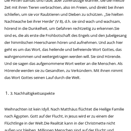
Die Hirten damals sind raue, aber zuverlässige Männer, die die meiste
Zeit mit ihren Tieren verbrachten, also im Freien, und direkt bei ihnen
schliefen, um sie vor Raubtieren und Dieben zu schützen. „Sie hielten
Nachtwache bei ihrer Herde“ (V 8), d.h. sie sind wach und wachsam,
hörend in die Dunkelheit, um Gefahren rechtzeitig zu erkennen.Sie
sind es, die als erste die Frohbotschaft des Engels und den Jubelgesang
der himmlischen Heerscharen hören und aufnehmen. Und auch hier
geht es um das Wort, das heilende und befreiende Wort Gottes, das
wahrgenommen und weitergetragen werden will. Sie sind Hörende.
Und sie sagen das aufgenommene Wort weiter an die Menschen. Als
Hörende werden sie zu Gesandten, zu Verkündern. Mit ihnen nimmt
das Wort Gottes seinen Lauf durch die Welt.
3. Nachhaltigkeitsaspekte
Weihnachten ist kein Idyll. Nach Matthäus flüchtet die Heilige Familie
nach Ägypten. Gott auf der Flucht, in Jesus wird er zu einem der
Flüchtlinge in der Welt.Die Realität kann in der Christmette nicht
außen vor bleiben. Millionen Menschen sind auf der Flucht und