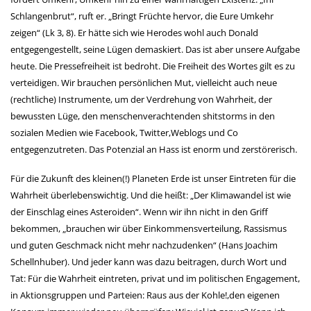
Schlangenbrut“, ruft er. „Bringt Früchte hervor, die Eure Umkehr
zeigen“ (Lk 3, 8). Er hätte sich wie Herodes wohl auch Donald
entgegengestellt, seine Lügen demaskiert. Das ist aber unsere Aufgabe
heute. Die Pressefreiheit ist bedroht. Die Freiheit des Wortes gilt es zu
verteidigen. Wir brauchen persönlichen Mut, vielleicht auch neue
(rechtliche) Instrumente, um der Verdrehung von Wahrheit, der
bewussten Lüge, den menschenverachtenden shitstorms in den
sozialen Medien wie Facebook, Twitter,Weblogs und Co
entgegenzutreten. Das Potenzial an Hass ist enorm und zerstörerisch.
Für die Zukunft des kleinen(!) Planeten Erde ist unser Eintreten für die
Wahrheit überlebenswichtig. Und die heißt: „Der Klimawandel ist wie
der Einschlag eines Asteroiden“. Wenn wir ihn nicht in den Griff
bekommen, „brauchen wir über Einkommensverteilung, Rassismus
und guten Geschmack nicht mehr nachzudenken“ (Hans Joachim
Schellnhuber). Und jeder kann was dazu beitragen, durch Wort und
Tat: Für die Wahrheit eintreten, privat und im politischen Engagement,
in Aktionsgruppen und Parteien: Raus aus der Kohle!,den eigenen