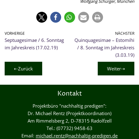
Wolfgang Schürger, München
VORHERIGE
NÄCHSTER
Septuagesimae / 6. Sonntag
Quinquagesimae – Estomihi
im Jahreskreis (17.02.19)
/ 8. Sonntag im Jahreskreis
(3.03.19)
⇠Zurück
Weiter⇢
Kontakt
Projektbüro "nachhaltig predigen":
Dr. Michael Rentz (Projektkoordination)
Am Rimmelsberg 2, D-78315 Radolfzell
Tel.: (07732) 9458-63
Email:
michael.rentz@nachhaltig-predigen.de