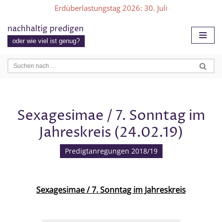
Erdüberlastungstag 2026
: 30. Juli
Zum
nachhaltig predigen
Inhalt
oder wie viel ist genug?
springen
Sexagesimae / 7. Sonntag im
Jahreskreis (24.02.19)
Predigtanregungen 2018/19
Sexagesimae / 7. Sonntag im Jahreskreis