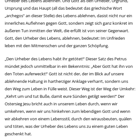
Urheber des Lebens ablehnen. Und Gott als den Urheber, Urgrund,
Ursprung und das Haupt (all das bedeutet das griechische Wort
„archegos“ an dieser Stelle) des Lebens ablehnen, dasist nicht nur ein
innerliches Auflehnen gegen Gott, sondern zeigt sich ganz konkret im
äußeren Tun inmitten der Welt, die erfüllt ist von seiner Gegenwart.
Gott, den Urheber des Lebens, ablehnen, bedeutet: Im Unfrieden
leben mit den Mitmenschen und der ganzen Schöpfung.
„Den Urheber des Lebens habt ihr getötet!“ Dieser Satz des Petrus
mündet jedoch unmittelbar in ein Bekenntnis: „Aber Gott hat ihn von
den Toten auferweckt!“ Gott ist nicht der, der im Blick auf unsere
ablehnende Haltung in hartherziger Anklage verharrt, sondern uns
den Weg zum Leben in Fülle weist. Dieser Weg ist der Weg der Umkehr:
„Kehrt um und tut Buße, damit eure Sünden getilgt werden!“ Der
Ostersieg Jesu bricht auch in unserem Leben durch, wenn wir
umkehren, wenn wir uns hinkehren zum lebendigen Gott und wenn
wir abkehren von einem Lebensstil, durch den wirausbeuten, quälen
und töten, was der Urheber des Lebens uns zu einem guten Leben
geschenkt hat.