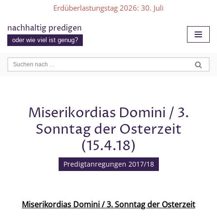
Erdüberlastungstag 2026
: 30. Juli
Zum
nachhaltig predigen
Inhalt
oder wie viel ist genug?
springen
Miserikordias Domini / 3.
Sonntag der Osterzeit
(15.4.18)
Predigtanregungen 2017/18
Miserikordias Domini / 3. Sonntag der Osterzeit