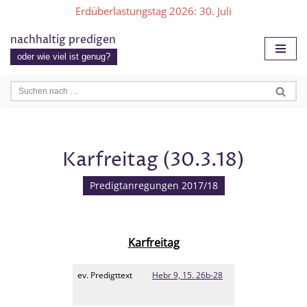
Erdüberlastungstag 2026
: 30. Juli
Zum
nachhaltig predigen
Inhalt
oder wie viel ist genug?
springen
Karfreitag (30.3.18)
Predigtanregungen 2017/18
Karfreitag
ev. Predigttext
Hebr 9, 15. 26b-28