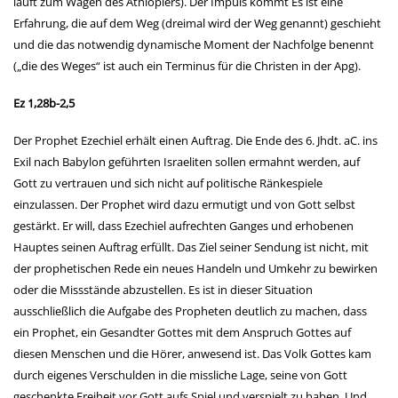
läuft zum Wagen des Äthiopiers). Der Impuls kommt Es ist eine
Erfahrung, die auf dem Weg (dreimal wird der Weg genannt) geschieht
und die das notwendig dynamische Moment der Nachfolge benennt
(„die des Weges“ ist auch ein Terminus für die Christen in der Apg).
Ez 1,28b-2,5
Der Prophet Ezechiel erhält einen Auftrag. Die Ende des 6. Jhdt. aC. ins
Exil nach Babylon geführten Israeliten sollen ermahnt werden, auf
Gott zu vertrauen und sich nicht auf politische Ränkespiele
einzulassen. Der Prophet wird dazu ermutigt und von Gott selbst
gestärkt. Er will, dass Ezechiel aufrechten Ganges und erhobenen
Hauptes seinen Auftrag erfüllt. Das Ziel seiner Sendung ist nicht, mit
der prophetischen Rede ein neues Handeln und Umkehr zu bewirken
oder die Missstände abzustellen. Es ist in dieser Situation
ausschließlich die Aufgabe des Propheten deutlich zu machen, dass
ein Prophet, ein Gesandter Gottes mit dem Anspruch Gottes auf
diesen Menschen und die Hörer, anwesend ist. Das Volk Gottes kam
durch eigenes Verschulden in die missliche Lage, seine von Gott
geschenkte Freiheit vor Gott aufs Spiel und verspielt zu haben. Und