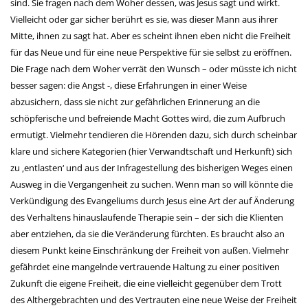
sind. Sie fragen nach dem Woher dessen, was Jesus sagt und wirkt.
Vielleicht oder gar sicher berührt es sie, was dieser Mann aus ihrer
Mitte, ihnen zu sagt hat. Aber es scheint ihnen eben nicht die Freiheit
für das Neue und für eine neue Perspektive für sie selbst zu eröffnen.
Die Frage nach dem Woher verrät den Wunsch – oder müsste ich nicht
besser sagen: die Angst -, diese Erfahrungen in einer Weise
abzusichern, dass sie nicht zur gefährlichen Erinnerung an die
schöpferische und befreiende Macht Gottes wird, die zum Aufbruch
ermutigt. Vielmehr tendieren die Hörenden dazu, sich durch scheinbar
klare und sichere Kategorien (hier Verwandtschaft und Herkunft) sich
zu ‚entlasten‘ und aus der Infragestellung des bisherigen Weges einen
Ausweg in die Vergangenheit zu suchen. Wenn man so will könnte die
Verkündigung des Evangeliums durch Jesus eine Art der auf Änderung
des Verhaltens hinauslaufende Therapie sein – der sich die Klienten
aber entziehen, da sie die Veränderung fürchten. Es braucht also an
diesem Punkt keine Einschränkung der Freiheit von außen. Vielmehr
gefährdet eine mangelnde vertrauende Haltung zu einer positiven
Zukunft die eigene Freiheit, die eine vielleicht gegenüber dem Trott
des Althergebrachten und des Vertrauten eine neue Weise der Freiheit