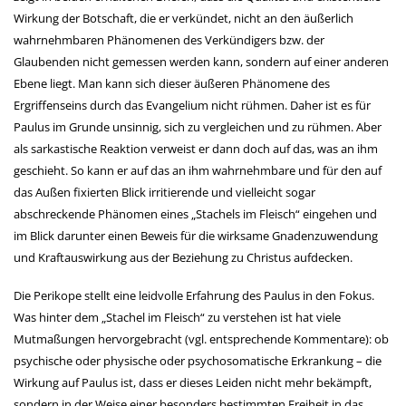
Wirkung der Botschaft, die er verkündet, nicht an den äußerlich
wahrnehmbaren Phänomenen des Verkündigers bzw. der
Glaubenden nicht gemessen werden kann, sondern auf einer anderen
Ebene liegt. Man kann sich dieser äußeren Phänomene des
Ergriffenseins durch das Evangelium nicht rühmen. Daher ist es für
Paulus im Grunde unsinnig, sich zu vergleichen und zu rühmen. Aber
als sarkastische Reaktion verweist er dann doch auf das, was an ihm
geschieht. So kann er auf das an ihm wahrnehmbare und für den auf
das Außen fixierten Blick irritierende und vielleicht sogar
abschreckende Phänomen eines „Stachels im Fleisch“ eingehen und
im Blick darunter einen Beweis für die wirksame Gnadenzuwendung
und Kraftauswirkung aus der Beziehung zu Christus aufdecken.
Die Perikope stellt eine leidvolle Erfahrung des Paulus in den Fokus.
Was hinter dem „Stachel im Fleisch“ zu verstehen ist hat viele
Mutmaßungen hervorgebracht (vgl. entsprechende Kommentare): ob
psychische oder physische oder psychosomatische Erkrankung – die
Wirkung auf Paulus ist, dass er dieses Leiden nicht mehr bekämpft,
sondern in der Weise einer besonders bestimmten Freiheit in das