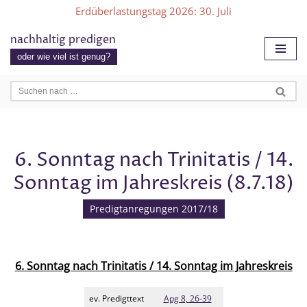
Erdüberlastungstag 2026
: 30. Juli
Zum
nachhaltig predigen
Inhalt
oder wie viel ist genug?
springen
6. Sonntag nach Trinitatis / 14.
Sonntag im Jahreskreis (8.7.18)
Predigtanregungen 2017/18
6. Sonntag nach Trinitatis / 14. Sonntag im Jahreskreis
ev. Predigttext
Apg 8, 26-39