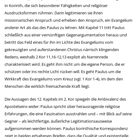
in Korinth, die sich besonderer Fähigkeiten und religiöser
Ausdrucksformen rühmen. Darin legitimieren sie ihren
missionarischen Anspruch und erheben den Anspruch, ein Evangelium
anderer Art als das des Paulus zu lehren. Mit Kapitel 11 tritt Paulus
schließlich aus einer vernünftigen Gegenargumentation heraus und
betritt das Feld eines für ihn im Lichte des Evangeliums vom
gekreuzigten und auferstandenen Christus närrisch klingenden
Redens, weshalb 2 Kor 11,16-12,13 explizit als Narrenrede
charakterisiert wird. Es geht ihm nicht um die eigene Person, die er
schützen oder ins rechte Licht rücken will. Es geht Paulus um die
Wirkkraft des Evangeliums vom Kreuz (vgl. 1 Kor 1-4), im dem den
Menschen die wirklich freimachende Kraft liegt.
Die Aussagen des 12. Kapitels im 2. Kor spiegeln die Ambivalenz des
Apostelseins wider: Paulus spricht über herausragende religiöse
Erfahrungen, die eine Faszination ausstrahlen und – mit Blick auf seine
Gegner – als leichtfertige, äußerliche Legitimationsausweise
aufgenommen werden können. Paulus korinthische Korrespondenz
zeigt in beiden erhaltenen Briefen, dass die Qualität und existentielle