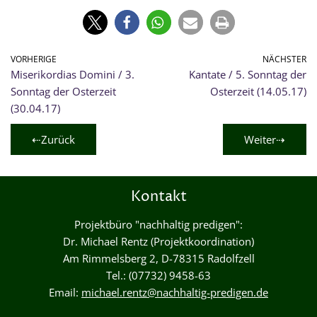
VORHERIGE
NÄCHSTER
Miserikordias Domini / 3.
Kantate / 5. Sonntag der
Sonntag der Osterzeit
Osterzeit (14.05.17)
(30.04.17)
⇠Zurück
Weiter⇢
Kontakt
Projektbüro "nachhaltig predigen":
Dr. Michael Rentz (Projektkoordination)
Am Rimmelsberg 2, D-78315 Radolfzell
Tel.: (07732) 9458-63
Email:
michael.rentz@nachhaltig-predigen.de