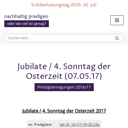
Erdüberlastungstag 2026
: 30. Juli
Zum
nachhaltig predigen
Inhalt
oder wie viel ist genug?
springen
Jubilate / 4. Sonntag der
Osterzeit (07.05.17)
Predigtanregungen 2016/17
Jubilate / 4. Sonntag der Osterzeit 2017
ev. Predigttext
Joh 16, 16 (17-19) 20-23a