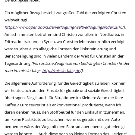
Gerechtigkeit leben.
Ein möglicher Bezug besteht zur großen Zahl der verfolgten Christen
weltweit
(vgl.
https://www.opendoors.de/verfolgung/weltverfolgungsindex2016
/)
.
Am schlimmsten betroffen sind Christen vor allem in Nordkorea, in
Eritrea, im Irak und in Syrien, wo Christen lebensbedrohlich verfolgt
werden. Aber auch alltägliche Formen der Diskriminierung und
Benachteiligung sind in vielen Ländern der Welt für Christen an der
Tagesordnung
(Persönliche Zeugnisse von bedrängten Christen findet
man im missio-blog:
http://missio-blog.de
/)
.
Die allgemeine Aufforderung, für die Gerechtigkeit zu leben, können
wir heute auch auf den Einsatz für globale und soziale Gerechtigkeit
übertragen. Sie gilt auch für Situationen im Kleinen: Wenn der faire
Kaffee 2 Euro teurer ist als er konventionell produzierte; wenn ich
daran denken muss, den Stoffbeutel für den Einkauf mitzunehmen,
um keine Plastiktüte zu brauchen; wenn es gerade mit dem Auto
bequemer wäre, der Weg mit dem Fahrrad aber ebenso gut erledigt
werden könnte, …. Auch diese noch so kleinen Formen des „Leidens“