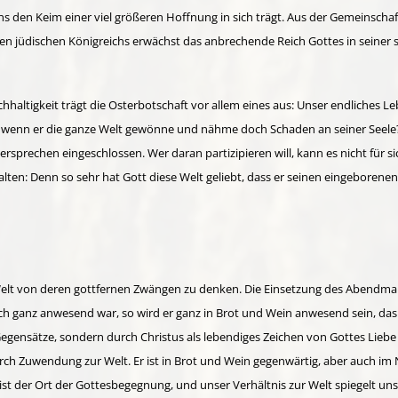
bens den Keim einer viel größeren Hoffnung in sich trägt. Aus der Gemeinscha
gen jüdischen Königreichs erwächst das anbrechende Reich Gottes in seiner
haltigkeit trägt die Osterbotschaft vor allem eines aus: Unser endliches L
wenn er die ganze Welt gewönne und nähme doch Schaden an seiner Seele? 
rsprechen eingeschlossen. Wer daran partizipieren will, kann es nicht für si
ten: Denn so sehr hat Gott diese Welt geliebt, dass er seinen eingeborenen 
 Welt von deren gottfernen Zwängen zu denken. Die Einsetzung des Abendmah
nsch ganz anwesend war, so wird er ganz in Brot und Wein anwesend sein, das
egensätze, sondern durch Christus als lebendiges Zeichen von Gottes Liebe
h Zuwendung zur Welt. Er ist in Brot und Wein gegenwärtig, aber auch im N
ist der Ort der Gottesbegegnung, und unser Verhältnis zur Welt spiegelt uns