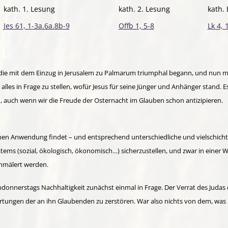
kath. 1. Lesung
kath. 2. Lesung
kath.
Jes 61, 1-3a.6a.8b-9
Offb 1, 5-8
Lk 4, 
, die mit dem Einzug in Jerusalem zu Palmarum triumphal begann, und nun m
lles in Frage zu stellen, wofür Jesus für seine Jünger und Anhänger stand. Es
 auch wenn wir die Freude der Osternacht im Glauben schon antizipieren.
reichen Anwendung findet – und entsprechend unterschiedliche und vielschi
stems (sozial, ökologisch, ökonomisch…) sicherzustellen, und zwar in einer
chmälert werden.
ndonnerstags Nachhaltigkeit zunächst einmal in Frage. Der Verrat des Judas 
rtungen der an ihn Glaubenden zu zerstören. War also nichts von dem, was 