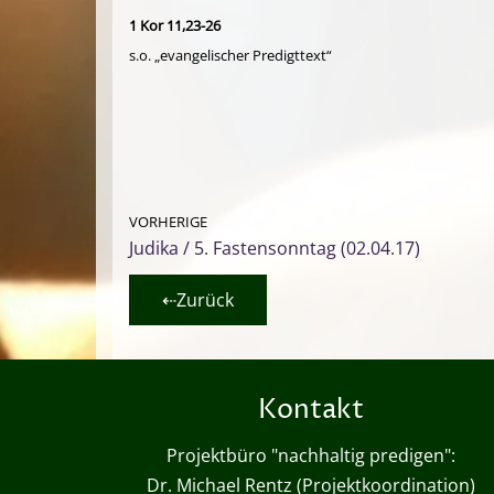
1 Kor 11,23-26
s.o. „evangelischer Predigttext“
VORHERIGE
Judika / 5. Fastensonntag (02.04.17)
⇠Zurück
Kontakt
Projektbüro "nachhaltig predigen":
Dr. Michael Rentz (Projektkoordination)