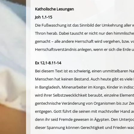
Katholische Lesungen
Joh 1,1-15
Die Fußwaschung ist das Sinnbild der Umkehrung aller w
Thron herab. Dabei tauscht er nicht nur den himmlische
gemacht – alle andere Herrschaft wird vergehen, bzw. vo
Herrschaftsverständnis anlegen, wenn er sich die Erde u
Ex 12,1-8.11-14
Bei diesem Text ist es schwierig, einen unmittelbaren N
Menschen hat keinen Bestand. Auch heute gibt es viele 
in Bangladesh, Minenarbeiter im Kongo, Kinder in indisc
wird ihrer Selbstzwecklichkeit beraubt, einzelne Eleme
gentechnische Veränderung von Organismen bis zur Zer
entgegen. Gott führt die seinen mit machtvoller Hand au
denn ihr seid Fremde gewesen in Ägypten. Den Unterjoc
dieser Spannung können Gerechtigkeit und Frieden wac