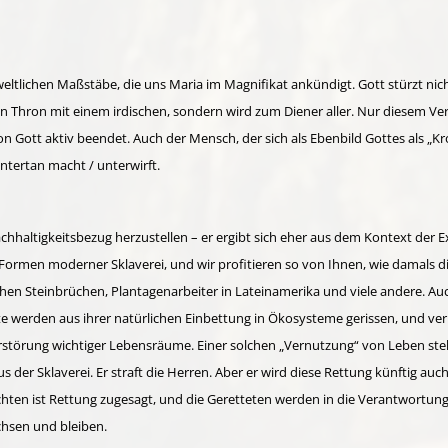
eltlichen Maßstäbe, die uns Maria im Magnifikat ankündigt. Gott stürzt nic
n Thron mit einem irdischen, sondern wird zum Diener aller. Nur diesem Ver
n Gott aktiv beendet. Auch der Mensch, der sich als Ebenbild Gottes als „K
ntertan macht / unterwirft.
achhaltigkeitsbezug herzustellen – er ergibt sich eher aus dem Kontext der
Formen moderner Sklaverei, und wir profitieren so von Ihnen, wie damals di
hen Steinbrüchen, Plantagenarbeiter in Lateinamerika und viele andere. Auc
nte werden aus ihrer natürlichen Einbettung in Ökosysteme gerissen, und ve
störung wichtiger Lebensräume. Einer solchen „Vernutzung“ von Leben steh
s der Sklaverei. Er straft die Herren. Aber er wird diese Rettung künftig a
hten ist Rettung zugesagt, und die Geretteten werden in die Verantwortun
hsen und bleiben.