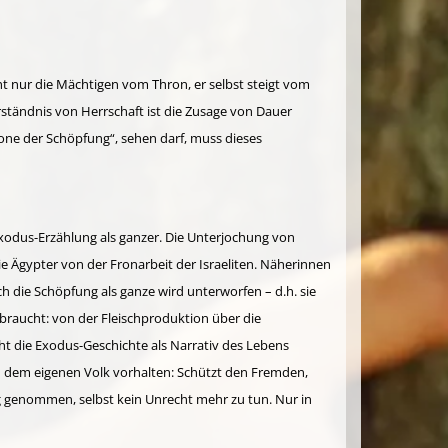
ht nur die Mächtigen vom Thron, er selbst steigt vom
ständnis von Herrschaft ist die Zusage von Dauer
rone der Schöpfung“, sehen darf, muss dieses
 Exodus-Erzählung als ganzer. Die Unterjochung von
e Ägypter von der Fronarbeit der Israeliten. Näherinnen
h die Schöpfung als ganze wird unterworfen – d.h. sie
rbraucht: von der Fleischproduktion über die
t die Exodus-Geschichte als Narrativ des Lebens
uch dem eigenen Volk vorhalten: Schützt den Fremden,
g genommen, selbst kein Unrecht mehr zu tun. Nur in