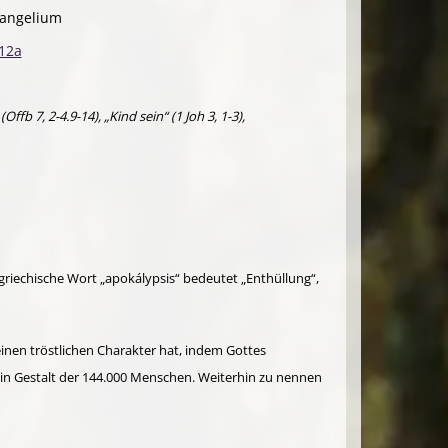
vangelium
-12a
 7, 2-4.9-14), „Kind sein“ (1 Joh 3, 1-3),
riechische Wort „apokálypsis“ bedeutet „Enthüllung“,
einen tröstlichen Charakter hat, indem Gottes
 in Gestalt der 144.000 Menschen. Weiterhin zu nennen