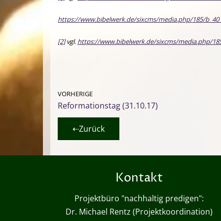
https://www.bibelwerk.de/sixcms/media.php/185/b_40_l1
[2]
vgl.
https://www.bibelwerk.de/sixcms/media.php/185/
VORHERIGE
Reformationstag (31.10.17)
⇠Zurück
Kontakt
Projektbüro "nachhaltig predigen":
Dr. Michael Rentz (Projektkoordination)