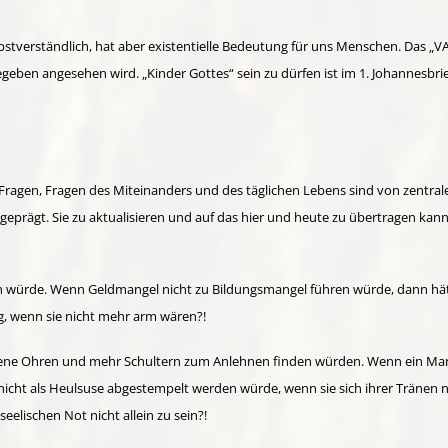
bstverständlich, hat aber existentielle Bedeutung für uns Menschen. Das „VA
gegeben angesehen wird. „Kinder Gottes“ sein zu dürfen ist im 1. Johannesbr
e Fragen, Fragen des Miteinanders und des täglichen Lebens sind von zentra
rägt. Sie zu aktualisieren und auf das hier und heute zu übertragen kann 
ein würde. Wenn Geldmangel nicht zu Bildungsmangel führen würde, dann hä
ig, wenn sie nicht mehr arm wären?!
offene Ohren und mehr Schultern zum Anlehnen finden würden. Wenn ein Man
nicht als Heulsuse abgestempelt werden würde, wenn sie sich ihrer Tränen n
seelischen Not nicht allein zu sein?!