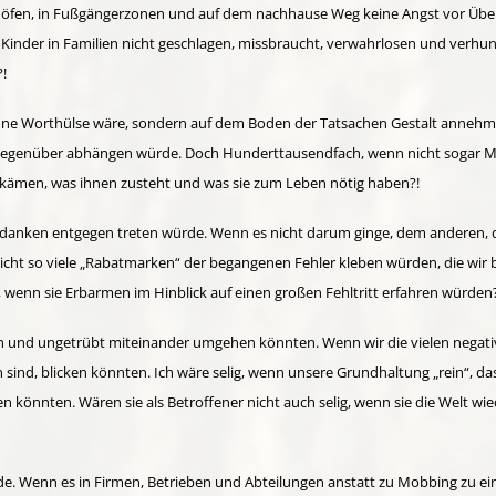
höfen, in Fußgängerzonen und auf dem nachhause Weg keine Angst vor Übe
inder in Familien nicht geschlagen, missbraucht, verwahrlosen und verhung
!
 schöne Worthülse wäre, sondern auf dem Boden der Tatsachen Gestalt anne
egenüber abhängen würde. Doch Hunderttausendfach, wenn nicht sogar Milli
 bekämen, was ihnen zusteht und was sie zum Leben nötig haben?!
danken entgegen treten würde. Wenn es nicht darum ginge, dem anderen, 
ch nicht so viele „Rabatmarken“ der begangenen Fehler kleben würden, die w
g, wenn sie Erbarmen im Hinblick auf einen großen Fehltritt erfahren würden
n und ungetrübt miteinander umgehen könnten. Wenn wir die vielen negative
sind, blicken könnten. Ich wäre selig, wenn unsere Grundhaltung „rein“, das
 könnten. Wären sie als Betroffener nicht auch selig, wenn sie die Welt wi
rde. Wenn es in Firmen, Betrieben und Abteilungen anstatt zu Mobbing zu 