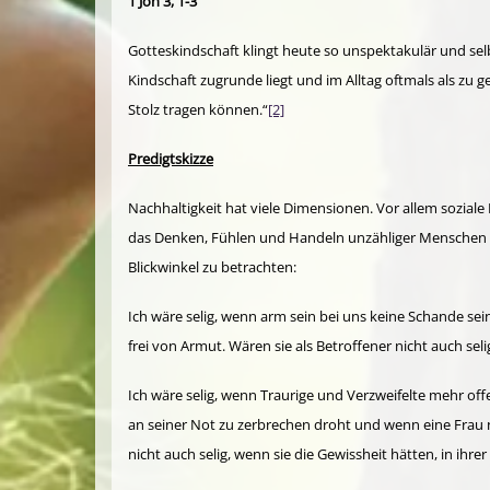
1 Joh 3, 1-3
Gotteskindschaft klingt heute so unspektakulär und sel
Kindschaft zugrunde liegt und im Alltag oftmals als zu 
Stolz tragen können.“
[2]
Predigtskizze
Nachhaltigkeit hat viele Dimensionen. Vor allem sozial
das Denken, Fühlen und Handeln unzähliger Menschen gep
Blickwinkel zu betrachten:
Ich wäre selig, wenn arm sein bei uns keine Schande s
frei von Armut. Wären sie als Betroffener nicht auch sel
Ich wäre selig, wenn Traurige und Verzweifelte mehr 
an seiner Not zu zerbrechen droht und wenn eine Frau 
nicht auch selig, wenn sie die Gewissheit hätten, in ihrer 