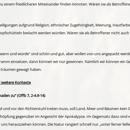
 einem friedlicheren Miteinander finden könnten. Wären sie als Betroffener
teiligungen aufgrund Religion, ethnischer Zugehörigkeit, Meinung, Hautfa
opfschütteln bedacht werden würden. Wären sie als Betroffener nicht auch 
e, wenn und würde“ sind schön und gut, aber wollen von uns angepackt werd
ogramm einsetzen, dann können wir nur gewinnen. Nämlich wir können ein Ge
zu träumen gewagt haben.
d weitere Kontexte
en zu“ (Offb 7, 2-4.9-14)
nd und vor den Richterstuhl treten muss, soll Land, Meer und Bäumen kein 
fung gegenüber im Angesicht der Apokalypse. Im Gegensatz dazu sind wir heu
ns herausziehen können. Die Natur rangiert schnell nur „unter ferner liefe