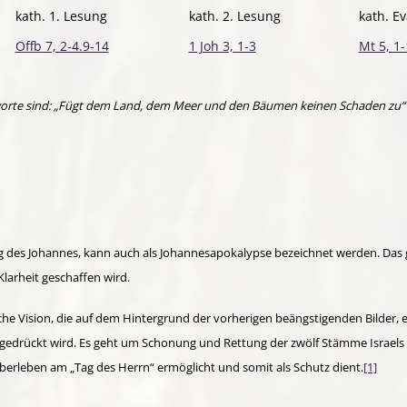
kath. 1. Lesung
kath. 2. Lesung
kath. E
Offb 7, 2-4.9-14
1 Joh 3, 1-3
Mt 5, 1
hworte sind: „Fügt dem Land, dem Meer und den Bäumen keinen Schaden zu“ (Offb
 des Johannes, kann auch als Johannesapokalypse bezeichnet werden. Das g
larheit geschaffen wird.
che Vision, die auf dem Hintergrund der vorherigen beängstigenden Bilder, 
usgedrückt wird. Es geht um Schonung und Rettung der zwölf Stämme Israels
Überleben am „Tag des Herrn“ ermöglicht und somit als Schutz dient.
[1]