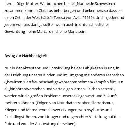
berufstätige Mutter. Wir brauchen
beide!
„Nur beide Schwestern
zusammen können Christus beherbergen und bekennen, so dass er
einen Ort in
der Welt hätte“ (Teresa von Avila,*1515). Und in jeder und
jedem von uns darf, ja sollte - wenn auch in unter
schiedlicher
Gewichtung - eine Marta u n d eine Maria sein.
Bezug zur Nachhaltigkeit
Nur in der Akzeptanz und Entwicklung beider Fähigkeiten in uns, in
der Erziehung unserer Kinder und im Umgang mit anderen Menschen
(„bewirten/Gastfreundschaft gewähren/annehmen/kämpfen für“ u n
d „hinhören/verstehen und verteidigen lernen, Zeichen setzen“)
werden wir die großen Probleme unserer Gegenwart und Zukunft
meistern können. (Folgen von Naturkatastrophen, Terrorismus,
Kriegen und Menschenrechtsverletzungen, von Asylsuche und
Flüchtlingströmen, von Hunger und ungerechter Verteilung auf der
Erde und von der Ausbeutung derselben).