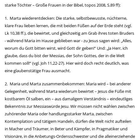
starke Töchter – Große Frauen in der Bibel, topos 2008, S.89 ff):
1. Marta wiederentdecken: Die starke, selbstbewusste, nüchterne,
klare Frau lieben lernen, die mit beiden Füßen
auf der Erde steht (vgl.
Lk 10,38 ff.), die bewirtet, und gleichzeitig am Grab ihres toten Bruders
- während
Maria im Hause geblieben war - zu Jesus sagen wird: „Alles,
worum du Gott bitten wirst, wird Gott dir geben!“
Und: „Ja Herr, ich
glaube, dass du bist der Messias, der Sohn Gottes, der in die Welt
kommen soll!“
(vgl. Joh 11,22-27). Hier wird doch recht deutlich, was
eine glaubenstätige Frau ausmacht.
2. Maria und Marta zusammenbekommen: Maria wird – bei anderer
Gelegenheit, während Marta wiederum be
wirtet – Jesus die Füße mit
kostbarem Öl salben, ein – aus damaligem Verständnis – eindeutliges
Bekenntnis zur
Messiaswürde Jesu.
Wir müssen nicht wählen zwischen
zuhörender Maria oder handlungsstarker Marta, zwischen
Kontemplation und
tätigem Handeln, dürfen die Welt nicht aufteilen
in Macher und Träumer, in Beter und Kämpfer, in Pragmatiker
und
Visionäre, in die Anbetungs-Ordensschwester und die alleinerziehende