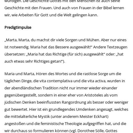
würdigen. Die Geschichte Gottes mit den Menschen ist auch seine
Geschichte mit den Frauen. Und auch von Frauen in der Bibel lernen
wir, wie Arbeiten für Gott und die Welt gelingen kann.
Predigtimpulse
„Marta, Marta, du machst dir viele Sorgen und Mühen. Aber nur eines
ist notwendig. Maria hat das Bessere ausgewählt!“ Andere Textzeugen
übersetzen: „Maria hat das Richtige (für sich) ausgewählt“ oder: „hat
auch etwas sehr Richtiges getan!“).
Maria und Marta, Hören des Wortes und die rastlose Sorge um die
täglichen Dinge, die vita contemplativa und die vita activa, wurden in
der abendländischen Tradition nicht nur immer wieder einander
gegenübergestellt, sondern in einer eher von Aristoteles als vom
jüdischen Denken beeinflussten Rangordnung als besser oder weniger
gut bewertet. Hier ist ein grundlegendes Umdenken angesagt, welches
die mittelalterliche Mystik (unter anderem Meister Eckhart)
angestoßen und die feministische Theologie aufgegriffen hat, und die
wir durchaus so formulieren können (vgl. Dorothee Sölle, Gottes