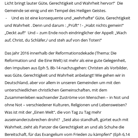
Licht bringt lauter Güte, Gerechtigkeit und Wahrheit hervor!“ Die
Gemeinde sei einig
und ein Tempel des Heiligen Geistes.
- Und es ist eine konsequente und „wehrhafte“ Güte, Gerechtigkeit
und Wahrheit . Denn und darum : „Prüft“ ! -
„Habt nichts gemein!“
„Deckt auf!“ Und – zum Ende noch eindringlicher der Appell: „Wach
auf, Christ, du
Schläfer,/ und steh auf von den Toten!“
Das Jahr 2016 innerhalb der Reformationsdekade (Thema: Die
Reformation und die Eine Welt) ist mehr als eine gute Gelegenheit,
den Impulsen aus Eph 5, 8b-14 nachzugehen: Christen als Vorbilder,
was Güte, Gerechtigkeit und Wahrheit anbelangt! Wie gehen wir in
Deutschland, aber vor allem in unseren Gemeinden um mit den
unterschiedlichen christlichen Gemeinschaften, mit dem
Zusammenleben wachsender Zuströme von Menschen
–
in Not und
ohne Not – verschiedener Kulturen, Religionen und Lebensweisen?
Was ist mit der „Einen Welt“, die von Tag zu Tag mehr
auseinanderzubrechen droht? „Seid also standhaft, gürtet euch mit
Wahrheit, zieht als Panzer die Gerechtigkeit an und als Schuhe die
Bereitschaft, für das Evangelium vom Frieden zu kämpfen!“ (Eph 6,14