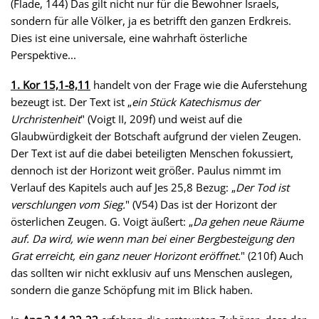
(Flade, 144) Das gilt nicht nur für die Bewohner Israels,
sondern für alle Völker, ja es betrifft den ganzen Erdkreis.
Dies ist eine universale, eine wahrhaft österliche
Perspektive...
1. Kor 15,1-8,11
handelt von der Frage wie die Auferstehung
bezeugt ist. Der Text ist „
ein Stück Katechismus der
Urchristenheit
" (Voigt II, 209f) und weist auf die
Glaubwürdigkeit der Botschaft aufgrund der vielen Zeugen.
Der Text ist auf die dabei beteiligten Menschen fokussiert,
dennoch ist der Horizont weit größer. Paulus nimmt im
Verlauf des Kapitels auch auf Jes 25,8 Bezug: „
Der Tod ist
verschlungen vom Sieg.
" (V54) Das ist der Horizont der
österlichen Zeugen. G. Voigt äußert: „
Da gehen neue Räume
auf. Da wird, wie wenn man bei einer Bergbesteigung den
Grat erreicht, ein ganz neuer Horizont eröffnet.
" (210f) Auch
das sollten wir nicht exklusiv auf uns Menschen auslegen,
sondern die ganze Schöpfung mit im Blick haben.