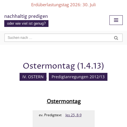
Erdüberlastungstag 2026
: 30. Juli
Zum
nachhaltig predigen
Inhalt
oder wie viel ist genug?
springen
Ostermontag (1.4.13)
IV. OSTERN
,
Predigtanregungen 2012/13
Ostermontag
ev. Predigttext
Jes 25, 8-9