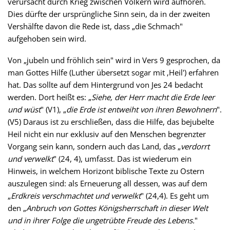
verursacht durch Krieg zwischen Völkern wird aufhören.
Dies dürfte der ursprüngliche Sinn sein, da in der zweiten
Vershälfte davon die Rede ist, dass „die Schmach"
aufgehoben sein wird.
Von „jubeln und fröhlich sein" wird in Vers 9 gesprochen, da
man Gottes Hilfe (Luther übersetzt sogar mit ‚Heil') erfahren
hat. Das sollte auf dem Hintergrund von Jes 24 bedacht
werden. Dort heißt es: „
Siehe, der Herr macht die Erde leer
und wüst
" (V1), „
die Erde ist entweiht von ihren Bewohnern
".
(V5) Daraus ist zu erschließen, dass die Hilfe, das bejubelte
Heil nicht ein nur exklusiv auf den Menschen begrenzter
Vorgang sein kann, sondern auch das Land, das „
verdorrt
und verwelkt
" (24, 4), umfasst. Das ist wiederum ein
Hinweis, in welchem Horizont biblische Texte zu Ostern
auszulegen sind: als Erneuerung all dessen, was auf dem
„
Erdkreis verschmachtet und verwelkt
" (24,4). Es geht um
den „
Anbruch von Gottes Königsherrschaft in dieser Welt
und in ihrer Folge die ungetrübte Freude des Lebens.
"