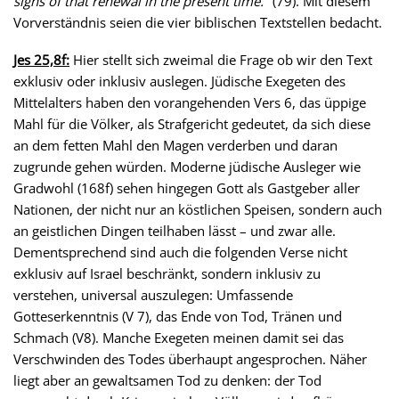
signs of that renewal in the present time.
" (79). Mit diesem
Vorverständnis seien die vier biblischen Textstellen bedacht.
Jes 25,8f:
Hier stellt sich zweimal die Frage ob wir den Text
exklusiv oder inklusiv auslegen. Jüdische Exegeten des
Mittelalters haben den vorangehenden Vers 6, das üppige
Mahl für die Völker, als Strafgericht gedeutet, da sich diese
an dem fetten Mahl den Magen verderben und daran
zugrunde gehen würden. Moderne jüdische Ausleger wie
Gradwohl (168f) sehen hingegen Gott als Gastgeber aller
Nationen, der nicht nur an köstlichen Speisen, sondern auch
an geistlichen Dingen teilhaben lässt – und zwar alle.
Dementsprechend sind auch die folgenden Verse nicht
exklusiv auf Israel beschränkt, sondern inklusiv zu
verstehen, universal auszulegen: Umfassende
Gotteserkenntnis (V 7), das Ende von Tod, Tränen und
Schmach (V8). Manche Exegeten meinen damit sei das
Verschwinden des Todes überhaupt angesprochen. Näher
liegt aber an gewaltsamen Tod zu denken: der Tod