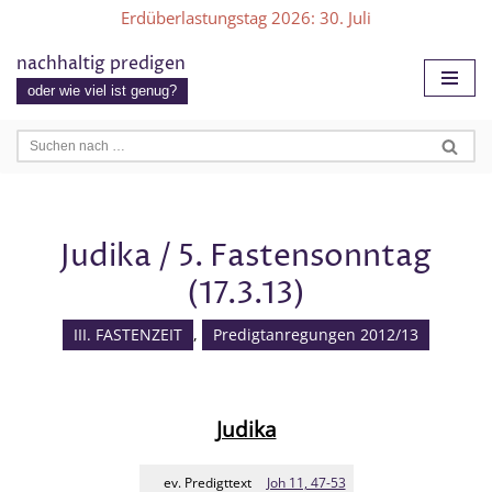
Erdüberlastungstag 2026
: 30. Juli
Zum
nachhaltig predigen
Inhalt
oder wie viel ist genug?
springen
Judika / 5. Fastensonntag
(17.3.13)
III. FASTENZEIT
,
Predigtanregungen 2012/13
Judika
ev. Predigttext
Joh 11, 47-53