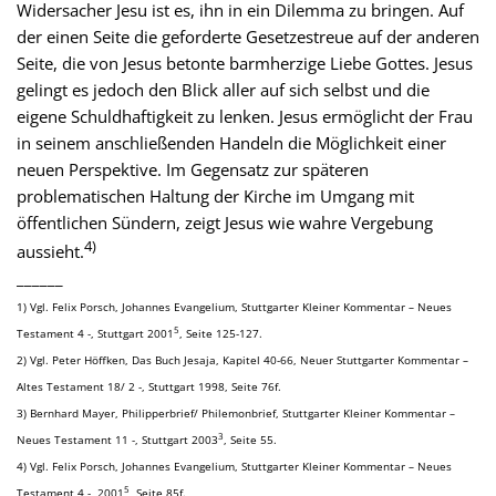
Widersacher Jesu ist es, ihn in ein Dilemma zu bringen. Auf
der einen Seite die geforderte Gesetzestreue auf der anderen
Seite, die von Jesus betonte barmherzige Liebe Gottes. Jesus
gelingt es jedoch den Blick aller auf sich selbst und die
eigene Schuldhaftigkeit zu lenken. Jesus ermöglicht der Frau
in seinem anschließenden Handeln die Möglichkeit einer
neuen Perspektive. Im Gegensatz zur späteren
problematischen Haltung der Kirche im Umgang mit
öffentlichen Sündern, zeigt Jesus wie wahre Vergebung
4)
aussieht.
______
1) Vgl. Felix Porsch, Johannes Evangelium, Stuttgarter Kleiner Kommentar – Neues
5
Testament 4 -, Stuttgart 2001
, Seite 125-127.
2) Vgl. Peter Höffken, Das Buch Jesaja, Kapitel 40-66, Neuer Stuttgarter Kommentar –
Altes Testament 18/ 2 -, Stuttgart 1998, Seite 76f.
3) Bernhard Mayer, Philipperbrief/ Philemonbrief, Stuttgarter Kleiner Kommentar –
3
Neues Testament 11 -, Stuttgart 2003
, Seite 55.
4) Vgl. Felix Porsch, Johannes Evangelium, Stuttgarter Kleiner Kommentar – Neues
5
Testament 4 -, 2001
, Seite 85f.