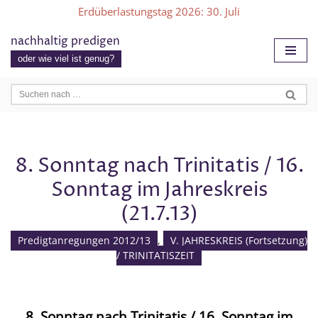
Erdüberlastungstag 2026
: 30. Juli
Zum
nachhaltig predigen
Inhalt
oder wie viel ist genug?
springen
8. Sonntag nach Trinitatis / 16.
Sonntag im Jahreskreis
(21.7.13)
Predigtanregungen 2012/13
,
V. JAHRESKREIS (Fortsetzung)
/ TRINITATISZEIT
8. Sonntag nach Trinitatis / 16. Sonntag im