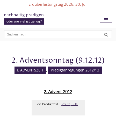
Erdüberlastungstag 2026
: 30. Juli
Zum
nachhaltig predigen
Inhalt
oder wie viel ist genug?
springen
2. Adventsonntag (9.12.12)
I. ADVENTSZEIT
,
Predigtanregungen 2012/13
2. Advent 2012
ev. Predigttext
Jes 35, 3-10