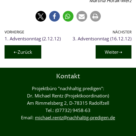
Martina Horak-Werz
VORHERIGE
NÄCHSTER
1. Adventsonntag (2.12.12)
3. Adventsonntag (16.12.12)
⇠Zurück
Weiter⇢
Kontakt
Projektbüro "nachhaltig predigen":
Dr. Michael Rentz (Projektkoordination)
Am Rimmelsberg 2, D-78315 Radolfzell
Tel.: (07732) 9458-63
Email:
michael.rentz@nachhaltig-predigen.de