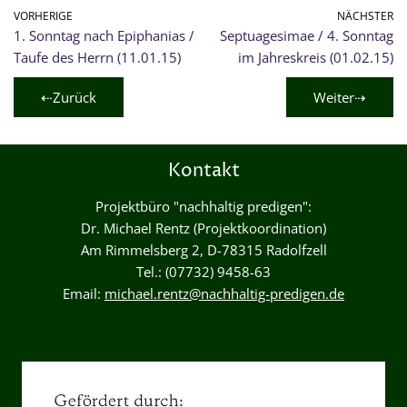
VORHERIGE
NÄCHSTER
1. Sonntag nach Epiphanias /
Septuagesimae / 4. Sonntag
Taufe des Herrn (11.01.15)
im Jahreskreis (01.02.15)
⇠Zurück
Weiter⇢
Kontakt
Projektbüro "nachhaltig predigen":
Dr. Michael Rentz (Projektkoordination)
Am Rimmelsberg 2, D-78315 Radolfzell
Tel.: (07732) 9458-63
Email:
michael.rentz@nachhaltig-predigen.de