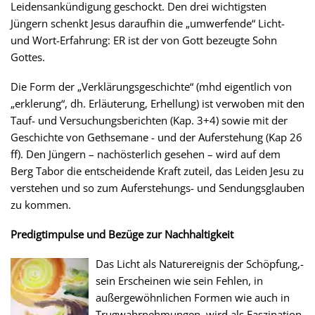
Leidensankündigung geschockt. Den drei wichtigsten
Jüngern schenkt Jesus daraufhin die „umwerfende“ Licht-
und Wort-Erfahrung: ER ist der von Gott bezeugte Sohn
Gottes.
Die Form der „Verklärungsgeschichte“ (mhd eigentlich von
„erklerung“, dh. Erläuterung, Erhellung) ist verwoben mit den
Tauf- und Versuchungsberichten (Kap. 3+4) sowie mit der
Geschichte von Gethsemane - und der Auferstehung (Kap 26
ff). Den Jüngern – nachösterlich gesehen – wird auf dem
Berg Tabor die entscheidende Kraft zuteil, das Leiden Jesu zu
verstehen und so zum Auferstehungs- und Sendungsglauben
zu kommen.
Predigtimpulse und Bezüge zur Nachhaltigkeit
Das Licht als Naturereignis der Schöpfung,-
sein Erscheinen wie sein Fehlen, in
außergewöhnlichen Formen wie auch in
Trugwahrnehmungen, wird als Faszination