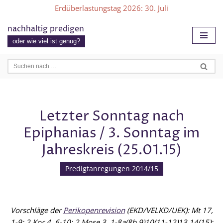
Erdüberlastungstag 2026
: 30. Juli
Zum
nachhaltig predigen
Inhalt
oder wie viel ist genug?
springen
Letzter Sonntag nach
Epiphanias / 3. Sonntag im
Jahreskreis (25.01.15)
Predigtanregungen 2014/15
Vorschläge der
Perikopenrevision
(EKD/VELKD/UEK): Mt 17,
1-9; 2 Kor 4, 6-10; 2 Mose 3, 1-8a(8b.9)10(11-12)13.14(15);