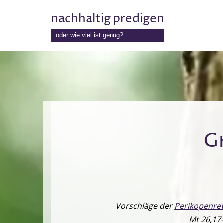
nachhaltig predigen
Zum
oder wie viel ist genug?
Inhalt
springen
G
Vorschläge der
Perikopenrev
Mt 26,17-