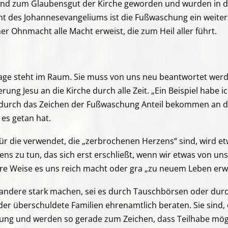
 sind zum Glaubensgut der Kirche geworden und wurden in der
ht des Johannesevangeliums ist die Fußwaschung ein weiter
er Ohnmacht alle Macht erweist, die zum Heil aller führt.
Frage steht im Raum. Sie muss von uns neu beantwortet werd
ung Jesu an die Kirche durch alle Zeit. „Ein Beispiel habe i
 durch das Zeichen der Fußwaschung Anteil bekommen an de
 es getan hat.
für die verwendet, die „zerbrochenen Herzens“ sind, wird 
ens zu tun, das sich erst erschließt, wenn wir etwas von u
are Weise es uns reich macht oder gra „zu neuem Leben erw
ür andere stark machen, sei es durch Tauschbörsen oder durc
der überschuldete Familien ehrenamtlich beraten. Sie sind, 
lung und werden so gerade zum Zeichen, dass Teilhabe möglic