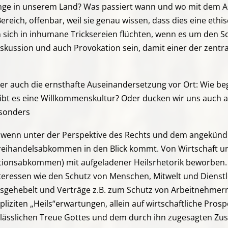
nge in unserem Land? Was passiert wann und wo mit dem Asy
reich, offenbar, weil sie genau wissen, dass dies eine ethis
 sich in inhumane Tricksereien flüchten, wenn es um den 
iskussion und auch Provokation sein, damit einer der zent
r auch die ernsthafte Auseinandersetzung vor Ort: Wie be
ibt es eine Willkommenskultur? Oder ducken wir uns auch 
esonders
ion, wenn unter der Perspektive des Rechts und dem angekün
reihandelsabkommen in den Blick kommt. Von Wirtschaft und
stitionsabkommen) mit aufgeladener Heilsrhetorik beworbe
eressen wie den Schutz von Menschen, Mitwelt und Dienstle
usgehebelt und Verträge z.B. zum Schutz von Arbeitnehmern
liziten „Heils“erwartungen, allein auf wirtschaftliche Prosp
erlässlichen Treue Gottes und dem durch ihn zugesagten Z