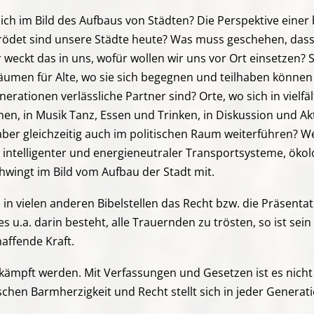
tlich im Bild des Aufbaus von Städten? Die Perspektive ein
rödet sind unsere Städte heute? Was muss geschehen, dass
 weckt das in uns, wofür wollen wir uns vor Ort einsetzen?
Räumen für Alte, wo sie sich begegnen und teilhaben können
ationen verlässliche Partner sind? Orte, wo sich in vielfäl
n, in Musik Tanz, Essen und Trinken, in Diskussion und Akti
ber gleichzeitig auch im politischen Raum weiterführen? We
g intelligenter und energieneutraler Transportsysteme, ökolo
chwingt im Bild vom Aufbau der Stadt mit.
 in vielen anderen Bibelstellen das Recht bzw. die Präsentat
s u.a. darin besteht, alle Trauernden zu trösten, so ist sei
haffende Kraft.
ämpft werden. Mit Verfassungen und Gesetzen ist es nicht 
en Barmherzigkeit und Recht stellt sich in jeder Generati