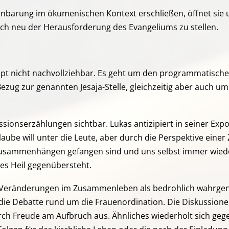
enbarung im ökumenischen Kontext erschließen, öffnet sie 
ich neu der Herausforderung des Evangeliums zu stellen.
pt nicht nachvollziehbar. Es geht um den programmatischen
g zur genannten Jesaja-Stelle, gleichzeitig aber auch um d
sionserzählungen sichtbar. Lukas antizipiert in seiner Expo
ube will unter die Leute, aber durch die Perspektive einer Z
 Zusammenhängen gefangen sind und uns selbst immer wiede
es Heil gegenübersteht.
 Veränderungen im Zusammenleben als bedrohlich wahrgen
ie Debatte rund um die Frauenordination. Die Diskussionen
urch Freude am Aufbruch aus. Ähnliches wiederholt sich ge