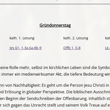
Gründonnerstag
kath. 1. Lesung
kath. 2. Lesung
ka
Jes 61, 1-3a.6a.8b-9
Offb 1, 5-8
Lk 
keine Rolle mehr, selbst im kirchlichen Leben sind die Sym
h immer ein medienwirksamer Akt, die tiefere Bedeutung wir
nn von Nachhaltigkeit: Es geht um die Person Jesu Christi 
nd Erlösung in globaler Perspektive. Die biblischen Aussch
n Beginn der Sendschreiben der Offenbarung. Inhaltlich ste
sich gegen das Unrecht stellt und seinem Volk Treue auf ew