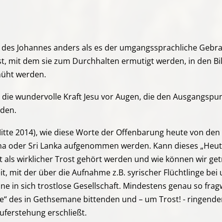
e des Johannes anders als es der umgangssprachliche Gebr
st, mit dem sie zum Durchhalten ermutigt werden, in den B
emüht werden.
 die wundervolle Kraft Jesu vor Augen, die den Ausgangspun
den.
tte 2014), wie diese Worte der Offenbarung heute von den 
hina oder Sri Lanka aufgenommen werden. Kann dieses „Heute
als wirklicher Trost gehört werden und wie können wir getr
, mit der über die Aufnahme z.B. syrischer Flüchtlinge bei u
ine in sich trostlose Gesellschaft. Mindestens genau so frag
e“ des in Gethsemane bittenden und – um Trost! - ringende
uferstehung erschließt.