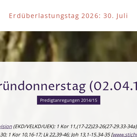
Erdüberlastungstag 2026
: 30. Juli
ründonnerstag (02.04.1
Predigtanregungen 2014/15
ision
(EKD/VELKD/UEK): 1 Kor 11,(17-22)23-26(27-29.33-34a);
30; 1 Kor 10,16-17; Lk 22,39-46; Joh 13,1-15.34-35 [
www.stich