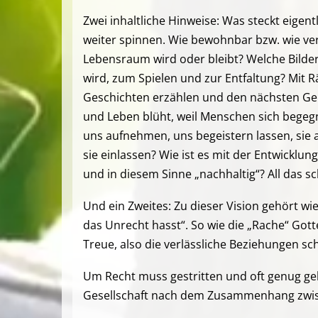
Zwei inhaltliche Hinweise: Was steckt eigen
weiter spinnen. Wie bewohnbar bzw. wie ve
Lebensraum wird oder bleibt? Welche Bilder
wird, zum Spielen und zur Entfaltung? Mit 
Geschichten erzählen und den nächsten Gener
und Leben blüht, weil Menschen sich begegne
uns aufnehmen, uns begeistern lassen, sie a
sie einlassen? Wie ist es mit der Entwicklun
und in diesem Sinne „nachhaltig“? All das s
Und ein Zweites: Zu dieser Vision gehört wie
das Unrecht hasst“. So wie die „Rache“ Gotte
Treue, also die verlässliche Beziehungen sc
Um Recht muss gestritten und oft genug gek
Gesellschaft nach dem Zusammenhang zwisch