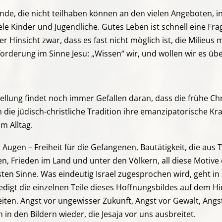
nde, die nicht teilhaben können an den vielen Angeboten, i
e Kinder und Jugendliche. Gutes Leben ist schnell eine Frag
r Hinsicht zwar, dass es fast nicht möglich ist, die Milieus
forderung im Sinne Jesu: „Wissen“ wir, und wollen wir es üb
llung findet noch immer Gefallen daran, dass die frühe Chri
n die jüdisch-christliche Tradition ihre emanzipatorische Kr
m Alltag.
r Augen – Freiheit für die Gefangenen, Bautätigkeit, die a
en, Frieden im Land und unter den Völkern, all diese Motive
n Sinne. Was eindeutig Israel zugesprochen wird, geht in sic
 Predigt die einzelnen Teile dieses Hoffnungsbildes auf dem
eiten. Angst vor ungewisser Zukunft, Angst vor Gewalt, Ang
h in den Bildern wieder, die Jesaja vor uns ausbreitet.