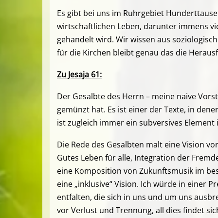
Es gibt bei uns im Ruhrgebiet Hunderttause
wirtschaftlichen Leben, darunter immens viel
gehandelt wird. Wir wissen aus soziologische
für die Kirchen bleibt genau das die Heraus
Zu Jesaja 61:
Der Gesalbte des Herrn – meine naive Vorste
gemünzt hat. Es ist einer der Texte, in dene
ist zugleich immer ein subversives Element i
Die Rede des Gesalbten malt eine Vision vo
Gutes Leben für alle, Integration der Fremd
eine Komposition von Zukunftsmusik im beste
eine „inklusive“ Vision. Ich würde in einer
entfalten, die sich in uns und um uns ausbr
vor Verlust und Trennung, all dies findet sic