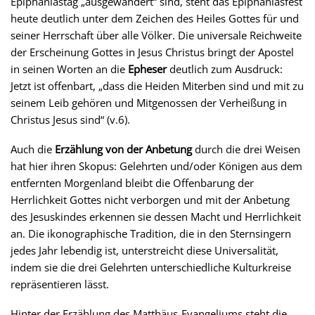
Epiphaniastag „ausgewandert“ sind, steht das Epiphaniasfest
heute deutlich unter dem Zeichen des Heiles Gottes für und
seiner Herrschaft über alle Völker. Die universale Reichweite
der Erscheinung Gottes in Jesus Christus bringt der Apostel
in seinen Worten an die
Epheser
deutlich zum Ausdruck:
Jetzt ist offenbart, „dass die Heiden Miterben sind und mit zu
seinem Leib gehören und Mitgenossen der Verheißung in
Christus Jesus sind“ (v.6).
Auch die
Erzählung von der Anbetung
durch die drei Weisen
hat hier ihren Skopus: Gelehrten und/oder Königen aus dem
entfernten Morgenland bleibt die Offenbarung der
Herrlichkeit Gottes nicht verborgen und mit der Anbetung
des Jesuskindes erkennen sie dessen Macht und Herrlichkeit
an. Die ikonographische Tradition, die in den Sternsingern
jedes Jahr lebendig ist, unterstreicht diese Universalität,
indem sie die drei Gelehrten unterschiedliche Kulturkreise
repräsentieren lässt.
Hinter der Erzählung des Matthäus-Evangeliums steht die