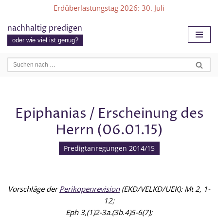
Erdüberlastungstag 2026
: 30. Juli
Zum
nachhaltig predigen
Inhalt
oder wie viel ist genug?
springen
Epiphanias / Erscheinung des
Herrn (06.01.15)
Predigtanregungen 2014/15
Vorschläge der
Perikopenrevision
(EKD/VELKD/UEK): Mt 2, 1-
12;
Eph 3,(1)2-3a.(3b.4)5-6(7);