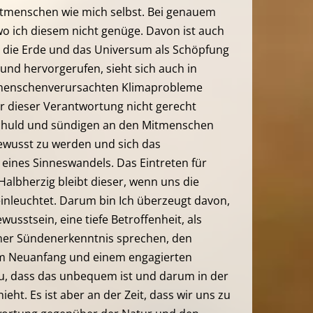
itmenschen wie mich selbst. Bei genauem
 wo ich diesem nicht genüge. Davon ist auch
 die Erde und das Universum als Schöpfung
 und hervorgerufen, sieht sich auch in
 menschenverursachten Klimaprobleme
ir dieser Verantwortung nicht gerecht
schuld und sündigen an den Mitmenschen
ewusst zu werden und sich das
 eines Sinneswandels. Das Eintreten für
Halbherzig bleibt dieser, wenn uns die
einleuchtet. Darum bin Ich überzeugt davon,
usstsein, eine tiefe Betroffenheit, als
iner Sündenerkenntnis sprechen, den
em Neuanfang und einem engagierten
 zu, dass das unbequem ist und darum in der
ieht. Es ist aber an der Zeit, dass wir uns zu