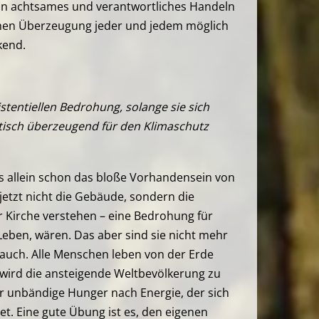
Ein achtsames und verantwortliches Handeln
lichen Überzeugung jeder und jedem möglich
kend.
xistentiellen Bedrohung, solange sie sich
itisch überzeugend für den Klimaschutz
ss allein schon das bloße Vorhandensein von
jetzt nicht die Gebäude, sondern die
er Kirche verstehen – eine Bedrohung für
 Leben, wären. Das aber sind sie nicht mehr
 auch. Alle Menschen leben von der Erde
wird die ansteigende Weltbevölkerung zu
r unbändige Hunger nach Energie, der sich
t. Eine gute Übung ist es, den eigenen