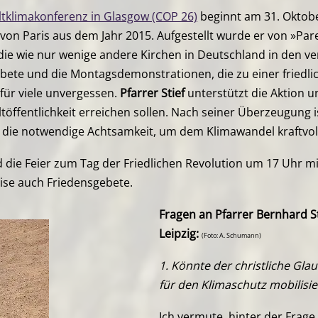
tklimakonferenz in Glasgow (COP 26)
beginnt am 31. Oktob
on Paris aus dem Jahr 2015. Aufgestellt wurde er von »Par
, die wie nur wenige andere Kirchen in Deutschland in den
bete und die Montagsdemonstrationen, die zu einer friedli
 für viele unvergessen.
Pfarrer Stief
unterstützt die Aktion u
öffentlichkeit err
eichen sollen. Nach seiner Überzeugung is
 die notwendige Achtsamkeit, um dem Klimawandel kraftvol
 die Feier zum Tag der Friedlichen Revolution um 17 Uhr m
eise
auch
Friedensgebete.
Fragen an Pfarrer Bernhard St
Leipzig:
(Foto: A. Schumann)
1. Könnte der christliche Gl
für den Klimaschutz mobilis
Ich vermute, hinter der Frage