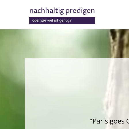
nachhaltig predigen
Zum
oder wie viel ist genug?
Inhalt
springen
"Paris goes 