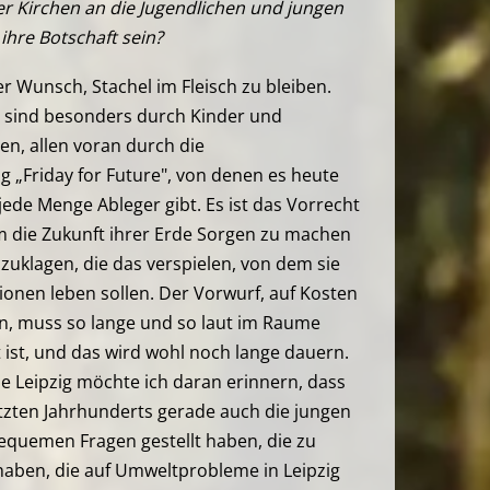
der Kirchen an die Jugendlichen und jungen
ihre Botschaft sein?
der Wunsch, Stachel im Fleisch zu bleiben.
n sind besonders durch Kinder und
n, allen voran durch die
„Friday for Future", von denen es heute
jede Menge Ableger gibt. Es ist das Vorrecht
m die Zukunft ihrer Erde Sorgen zu machen
zuklagen, die das verspielen, von dem sie
en leben sollen. Der Vorwurf, auf Kosten
n, muss so lange und so laut im Raume
t ist, und das wird wohl noch lange dauern.
che Leipzig möchte ich daran erinnern, dass
etzten Jahrhunderts gerade auch die jungen
equemen Fragen gestellt haben, die zu
aben, die auf Umweltprobleme in Leipzig