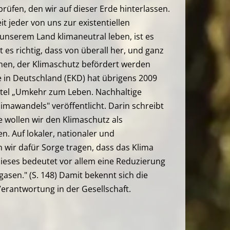
üfen, den wir auf dieser Erde hinterlassen.
eit jeder von uns zur existentiellen
unserem Land klimaneutral leben, ist es
 es richtig, dass von überall her, und ganz
hen, der Klimaschutz befördert werden
e in Deutschland (EKD) hat übrigens 2009
itel „Umkehr zum Leben. Nachhaltige
imawandels" veröffentlicht. Darin schreibt
e wollen wir den Klimaschutz als
. Auf lokaler, nationaler und
 wir dafür Sorge tragen, dass das Klima
ieses bedeutet vor allem eine Reduzierung
asen." (S. 148) Damit bekennt sich die
Verantwortung in der Gesellschaft.