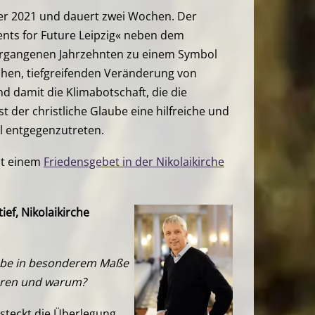
er 2021 und dauert zwei Wochen. Der
ents for Future Leipzig« neben dem
 vergangenen Jahrzehnten zu einem Symbol
chen, tiefgreifenden Veränderung von
nd damit die Klimabotschaft, die die
t der christliche Glaube eine hilfreiche und
l entgegenzutreten.
it einem
Friedensgebet in der Nikolaikirche
ief, Nikolaikirche
aube in besonderem Maße
ieren und warum?
 steckt die Überlegung,