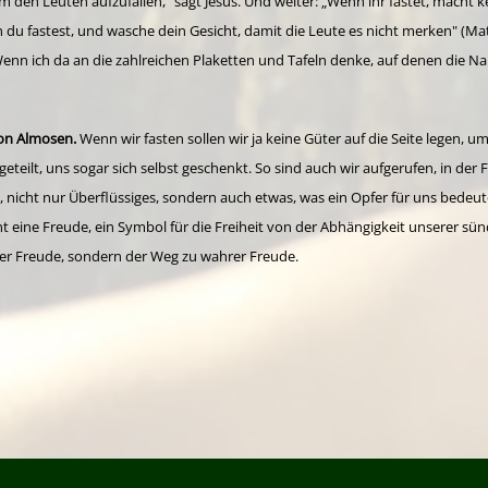
um den Leuten aufzufallen," sagt Jesus. Und weiter: „Wenn ihr fastet, macht k
nn du fastest, und wasche dein Gesicht, damit die Leute es nicht merken" (Ma
" Wenn ich da an die zahlreichen Plaketten und Tafeln denke, auf denen die N
on Almosen.
Wenn wir fasten sollen wir ja keine Güter auf die Seite legen, u
eteilt, uns sogar sich selbst geschenkt. So sind auch wir aufgerufen, in der
, nicht nur Überflüssiges, sondern auch etwas, was ein Opfer für uns bedeutet
cht eine Freude, ein Symbol für die Freiheit von der Abhängigkeit unserer sü
 der Freude, sondern der Weg zu wahrer Freude.