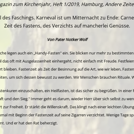
gazin zum Kirchenjahr, Heft 1/2019, Hamburg, Andere Zeite
es Faschings. Karneval ist um Mitternacht zu Ende: Carne va
Zeit des Fastens, des Verzichts auf mancherlei Genüsse.
Von Pater Notker Wolf
he legen auch ein „Handy-Fasten" ein. Sie blicken nur mehr zu bestimmten 
 das oft mit Ausgelassenheit einhergeht, nicht einfach mit Freude. Festfeier
rt bleiben. Fastenzeit als Zeit der Besinnung auf die Art, wie wir leben, Fas
eiten, um sich dessen bewusst zu werden. Wir Menschen brauchen Rituale. W
tenkuren einzuschalten, ein Heilfasten, ist das sicher zu begrüßen. In einer
raft und den Sieg." Immer geht es darum, wieder Herr über sich selbst zu we
t zur Freiheit. Er stärkt die Willenskraft.
Das klingt nach einer leichten Übung 
nmal mit Beginn der Fastenzeit auf seine Zigarren verzichtet. Wenige Tage spä
unt. Und er hat den Rat beherzigt.