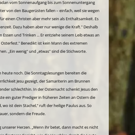
Ramadan vom Sonnenaufgang bis zum Sonnenuntergang
r von den Baugerüsten fallen – einfach, weil sie wegen
 für einen Christen aber mehr sein als Enthaltsamkeit. Es
stenzeit. Dazu haben aber nur wenige die Kraft." Deshalb
m Essen und Trinken ... Er entziehe seinem Leib etwas an
e Osterfest." Benedikt ist kein Mann des extremen
en. „Ein wenig" und „etwas" sind die Stichworte.
ch heute noch. Die Sonntagslesungen bereiten die
rlichkeit Jesu gezeigt, der Samariterin am Brunnen
ender schlechthin. In der Osternacht schenkt Jesus den
 ein guter Prediger in früheren Zeiten an Ostern die
wo ist dein Stachel," ruft der heilige Paulus aus. So
rauer, sondern die Freude.
 unserer Herzen. „Wenn ihr betet, dann macht es nicht