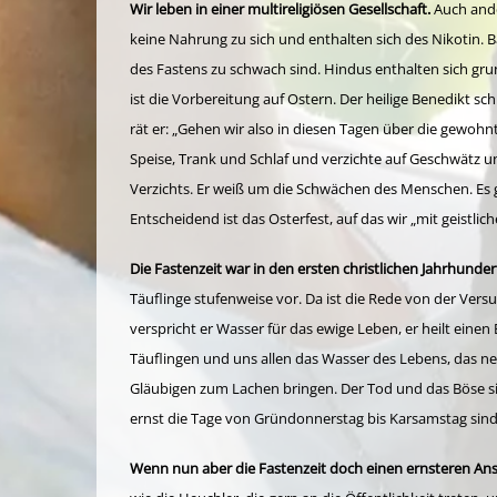
Wir leben in einer multireligiösen Gesellschaft.
Auch ande
keine Nahrung zu sich und enthalten sich des Nikotin.
des Fastens zu schwach sind. Hindus enthalten sich gr
ist die Vorbereitung auf Ostern. Der heilige Benedikt sc
rät er: „Gehen wir also in diesen Tagen über die gewohn
Speise, Trank und Schlaf und verzichte auf Geschwätz un
Verzichts. Er weiß um die Schwächen des Menschen. Es ge
Entscheidend ist das Osterfest, auf das wir „mit geistli
Die Fastenzeit war in den ersten christlichen Jahrhunde
Täuflinge stufenweise vor. Da ist die Rede von der Ver
verspricht er Wasser für das ewige Leben, er heilt ein
Täuflingen und uns allen das Wasser des Lebens, das ne
Gläubigen zum Lachen bringen. Der Tod und das Böse sind 
ernst die Tage von Gründonnerstag bis Karsamstag sind, u
Wenn nun aber die Fastenzeit doch einen ernsteren Anst