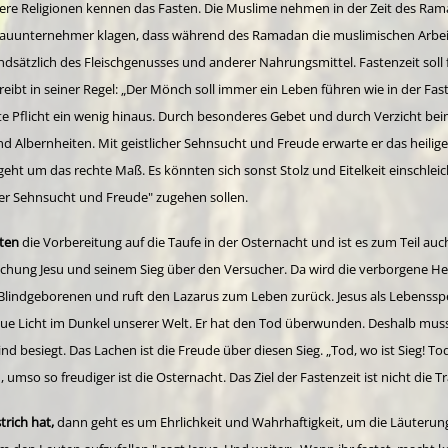
re Religionen kennen das Fasten. Die Muslime nehmen in der Zeit des 
 Bauunternehmer klagen, dass während des Ramadan die muslimischen Arbeite
undsätzlich des Fleischgenusses und anderer Nahrungsmittel.
Fastenzeit soll
hreibt in seiner Regel: „Der Mönch soll immer ein Leben führen wie in der Fa
te Pflicht ein wenig hinaus. Durch besonderes Gebet und durch Verzicht bei
d Albernheiten. Mit geistlicher Sehnsucht und Freude erwarte er das heilig
ht um das rechte Maß. Es könnten sich sonst Stolz und Eitelkeit einschleich
cher Sehnsucht und Freude" zugehen sollen.
rten
die Vorbereitung auf die Taufe in der Osternacht und ist es zum Teil au
suchung Jesu und seinem Sieg über den Versucher. Da wird die verborgene Her
en Blindgeborenen und ruft den Lazarus zum Leben zurück. Jesus als Lebenssp
ue Licht im Dunkel unserer Welt.
Er hat den Tod überwunden. Deshalb musste
besiegt. Das Lachen ist die Freude über diesen Sieg. „Tod, wo ist Sieg! Tod, 
mso so freudiger ist die Osternacht. Das Ziel der Fastenzeit ist nicht die T
rich hat,
dann geht es um Ehrlichkeit und Wahrhaftigkeit, um die Läuterung