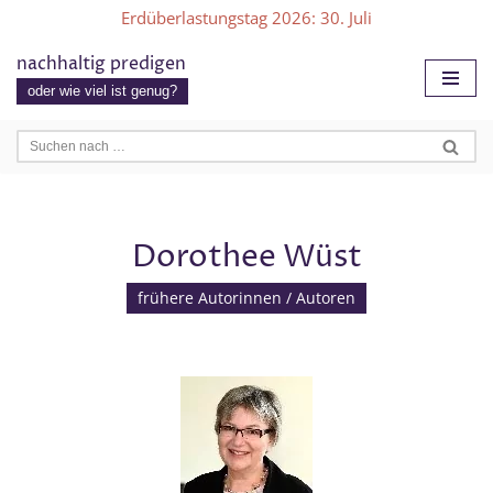
Erdüberlastungstag 2026
: 30. Juli
Zum
nachhaltig predigen
Inhalt
oder wie viel ist genug?
springen
Dorothee Wüst
frühere Autorinnen / Autoren