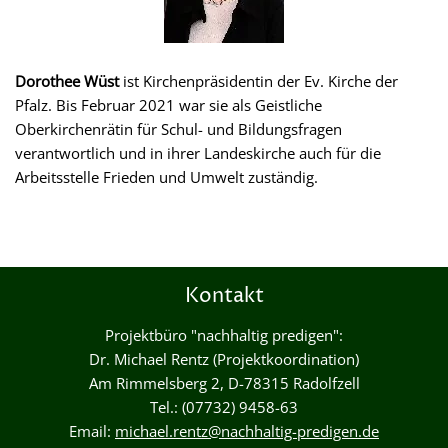
Dorothee Wüst
ist Kirchenpräsidentin der Ev. Kirche der
Pfalz. Bis Februar 2021 war sie als Geistliche
Oberkirchenrätin für Schul- und Bildungsfragen
verantwortlich und in ihrer Landeskirche auch für die
Arbeitsstelle Frieden und Umwelt zuständig.
Kontakt
Projektbüro "nachhaltig predigen":
Dr. Michael Rentz (Projektkoordination)
Am Rimmelsberg 2, D-78315 Radolfzell
Tel.: (07732) 9458-63
Email:
michael.rentz@nachhaltig-predigen.de