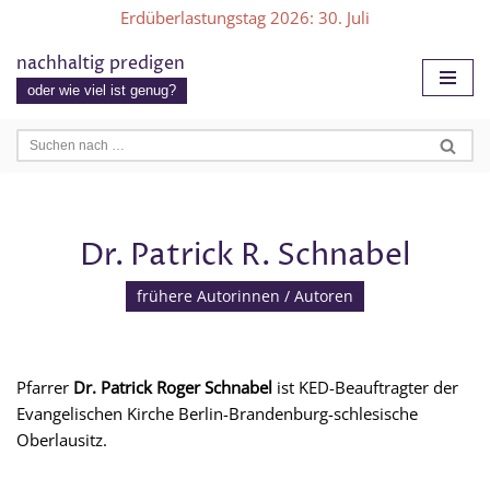
Erdüberlastungstag 2026
: 30. Juli
Zum
nachhaltig predigen
Inhalt
oder wie viel ist genug?
springen
Dr. Patrick R. Schnabel
frühere Autorinnen / Autoren
Pfarrer
Dr. Patrick Roger Schnabel
ist KED-Beauftragter der
Evangelischen Kirche Berlin-Brandenburg-schlesische
Oberlausitz.