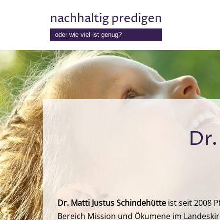
nachhaltig predigen
Zum
oder wie viel ist genug?
Inhalt
springen
Dr.
Dr. Matti Justus Schindehütte
ist seit 2008 
Bereich Mission und Ökumene im Landeskir