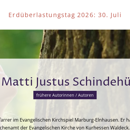
Erdüberlastungstag 2026
: 30. Juli
 Matti Justus Schindeh
frühere Autorinnen / Autoren
Pfarrer im Evangelischen Kirchspiel Marburg-Elnhausen. Er h
chenamt der Evangelischen Kirche von Kurhessen Waldeck.