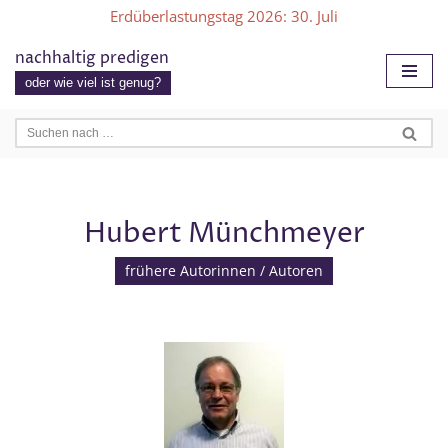
Erdüberlastungstag 2026
: 30. Juli
Zum
nachhaltig predigen
Inhalt
oder wie viel ist genug?
springen
Hubert Münchmeyer
frühere Autorinnen / Autoren