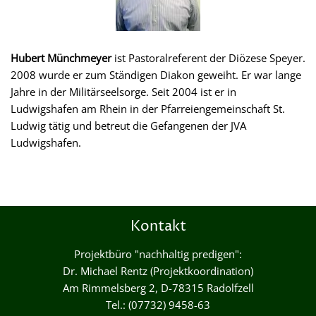
Hubert Münchmeyer
ist Pastoralreferent der Diözese Speyer.
2008 wurde er zum Ständigen Diakon geweiht. Er war lange
Jahre in der Militärseelsorge. Seit 2004 ist er in
Ludwigshafen am Rhein in der Pfarreiengemeinschaft St.
Ludwig tätig und betreut die Gefangenen der JVA
Ludwigshafen.
Kontakt
Projektbüro "nachhaltig predigen":
Dr. Michael Rentz (Projektkoordination)
Am Rimmelsberg 2, D-78315 Radolfzell
Tel.: (07732) 9458-63